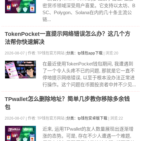
密货币领域深受用户喜爱。它支持以太坊、B
SC、Polygon、Solana在内的几十条主流公
链...
TokenPocket一直提示网络错误怎么办？这几个方
法帮你快速解决
2026-08-07 | 作者: TP钱包官方网站 |
分类：tp钱包app下载
| 浏览:20
在最近使用TokenPocket钱包期间, 我遭遇到
了一个令人头疼不已的问题, 那就是它一直不
停地提示网络错误, 以至于根本没办法正常进
行操作。这个问题在币圈投资者中并不少见...
TPwallet怎么删除地址？简单几步教你移除多余钱
包
2026-08-07 | 作者: TP钱包官方网站 |
分类：tp钱包安卓版下载
| 浏览:22
近来, 运用TPwallet的友人数量展现出逐渐增
涨的态势。可是, 存在不少人遭遇一个难题,