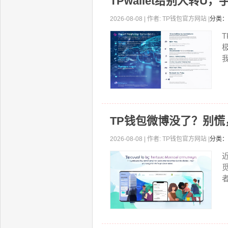
TPwallet给别人转
2026-08-08 | 作者: TP钱包官方网站 |
分类：
T
我
TP钱包微博没了？别
2026-08-08 | 作者: TP钱包官方网站 |
分类：
者