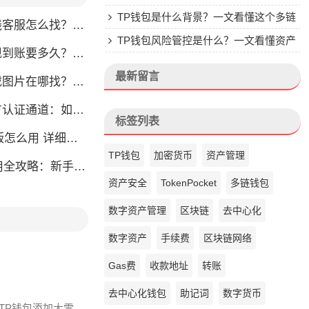
楚
TP钱包是什么背景？一文看懂这个多链
怎么找？人工客服快速接入攻略
钱包的来头
TP钱包风险管控是什么？一文看懂资产
？别把钱包当银行，看完这篇就懂了
安全核心
最新留言
片在哪找？官方渠道最靠谱
通道：如何找到真正的官方渠道
标签列表
么用 详细安装教程
TP钱包
加密货币
资产管理
略：新手也能快速上手掌握
资产安全
TokenPocket
多链钱包
数字资产管理
区块链
去中心化
数字资产
手续费
区块链网络
Gas费
收款地址
转账
去中心化钱包
助记词
数字货币
TP钱包添加大零