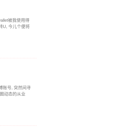
llet被我使用得
U, 今儿个便将
博账号, 突然间寻
币圈动态的从业