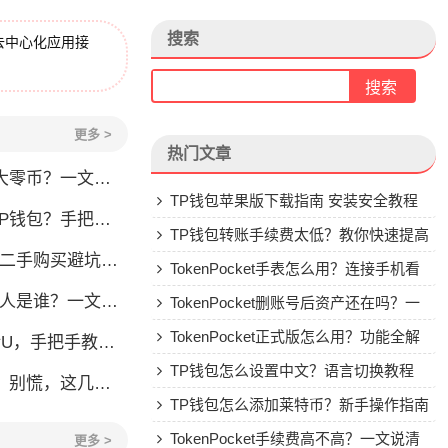
搜索
去中心化应用接
更多 >
热门文章
？一文教你轻松操作
TP钱包苹果版下载指南 安装安全教程
手把手教你安全转入
TP钱包转账手续费太低？教你快速提高
刀锋二手购买避坑指南
Gas费
TokenPocket手表怎么用？连接手机看
？一文了解李旭的加密钱包之路
行情教程
TokenPocket删账号后资产还在吗？一
文讲清楚
TokenPocket正式版怎么用？功能全解
，手把手教你安全转账
析与安全使用指南
TP钱包怎么设置中文？语言切换教程
，这几点你得清楚
TP钱包怎么添加莱特币？新手操作指南
TokenPocket手续费高不高？一文说清
更多 >