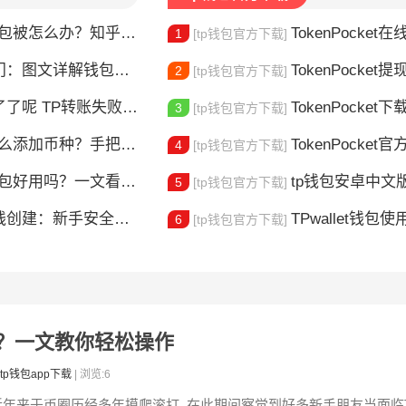
钱包被怎么办？知乎大神防攻略
TokenPocket在线客服
1
[tp钱包官方下载]
图文详解钱包使用方法
TokenPocket提现到账要多久
2
[tp钱包官方下载]
？这5个原因最常见，一文解决你的转账焦虑
TokenPocket下载图
3
[tp钱包官方下载]
添加币种？手把手教你自定义代币
TokenPocket官方认证
4
[tp钱包官方下载]
包好用吗？一文看懂核心功能特点
tp钱包安卓中文版怎
5
[tp钱包官方下载]
建：新手安全上链指南
TPwallet钱包使用全攻
6
[tp钱包官方下载]
币？一文教你轻松操作
tp钱包app下载
| 浏览:6
近年来于币圈历经多年摸爬滚打, 在此期间察觉到好多新手朋友当面临