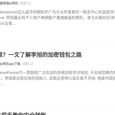
最新版tp钱包
| 浏览:13
tokenpocket怎么盗号的啊知乎广为大众所喜爱的一款去中心化加密货币
cket, 然而最近有不少用户表明账户遭遇被盗的情形。身为长期对区
从业者...
始人是谁？一文了解李旭的加密钱包之路
tp钱包app下载
| 浏览:12
TokenPocket乃一款颇受广泛欢迎的多链加密货币钱包, 于全球范畴
户。李旭是这款应用的创始人, 这款应用得以诞生离不开他, 他是中国
...