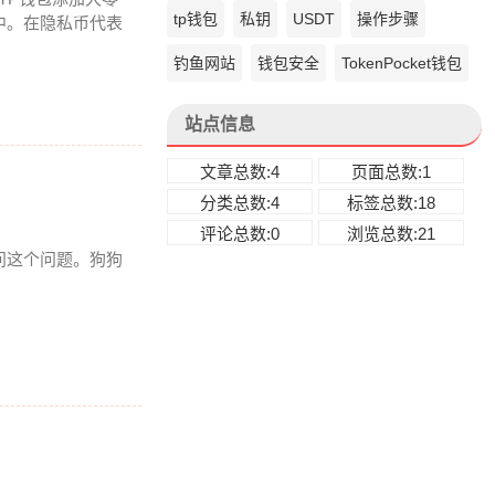
tp钱包
私钥
USDT
操作步骤
中。在隐私币代表
钓鱼网站
钱包安全
TokenPocket钱包
站点信息
文章总数:4
页面总数:1
分类总数:4
标签总数:18
评论总数:0
浏览总数:21
问这个问题。狗狗