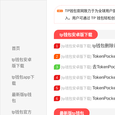
TP钱包官网致力于为全球用户
入。用户可通过 TP 钱包轻松
tp钱包安卓版下载
tp钱包删除记
1
[tp钱包安卓版下载]
首页
TokenPocke
2
[tp钱包安卓版下载]
tp钱包安卓
版下载
去TokenPocke
3
[tp钱包安卓版下载]
tp钱包app下
TokenPock
4
[tp钱包安卓版下载]
载
TokenPocke
5
[tp钱包安卓版下载]
最新版tp钱
TokenPock
6
[tp钱包安卓版下载]
包
tp钱包官方
最新版tp钱包