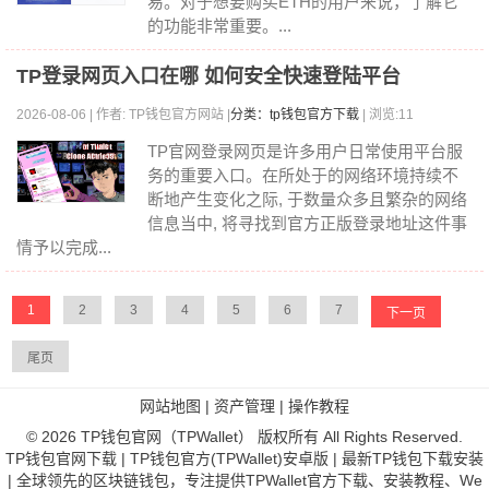
易。对于想要购买ETH的用户来说，了解它
的功能非常重要。...
TP登录网页入口在哪 如何安全快速登陆平台
2026-08-06 | 作者: TP钱包官方网站 |
分类：tp钱包官方下载
| 浏览:11
TP官网登录网页是许多用户日常使用平台服
务的重要入口。在所处于的网络环境持续不
断地产生变化之际, 于数量众多且繁杂的网络
信息当中, 将寻找到官方正版登录地址这件事
情予以完成...
1
2
3
4
5
6
7
下一页
尾页
网站地图
|
资产管理
|
操作教程
© 2026 TP钱包官网（TPWallet） 版权所有 All Rights Reserved.
TP钱包官网下载 | TP钱包官方(TPWallet)安卓版 | 最新TP钱包下载安装
| 全球领先的区块链钱包，专注提供TPWallet官方下载、安装教程、We