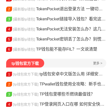
TokenPocket退出登录方法 一键切换账号超简单
2
[最新版tp钱包]
TokenPocket链接导入钱包？看完这篇就懂了
3
[最新版tp钱包]
TokenPocket无法安装怎么办？这几个方法帮你解决
4
[最新版tp钱包]
TokenPocket密钥丢了怎么办？别慌，这样做还能找回
5
[最新版tp钱包]
TP钱包能不能存FIL？一文说清楚
6
[最新版tp钱包]
tp钱包官方下载
更多 >
tp钱包安卓中文版怎么用 详细安装教程
1
[tp钱包官方下载]
TPwallet钱包使用全攻略：新手也能快速上手掌握
2
[tp钱包官方下载]
TP钱包里哪些币燃烧最值钱？
3
[tp钱包官方下载]
TP登录网页入口在哪 如何安全快速登陆平台
4
[tp钱包官方下载]