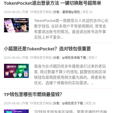
TokenPocket退出登录方法 一键切换账号超简单
2026-08-06 | 作者: TP钱包官方网站 |
分类：最新版tp钱包
| 浏览:10
TokenPocket是一款颇受众人欢迎的去中心化
数字钱包, 在好多用户平常使用期间, 常常会
有要退出账号的情况。虽说退出账号这件事
实际上并不复杂...
小狐狸还是TokenPocket？选对钱包很重要
2026-08-06 | 作者: TP钱包官方网站 |
分类：tp钱包安卓版下载
| 浏览:7
我身为在币圈历经多年摸爬滚打过来的老玩
家, 用过数量不算少的钱包, 狐狸钱包和区块
链钱包是两款使用频次最为高的。两者各有
优劣，选哪个得看你的实际需求。...
TP钱包里哪些币燃烧最值钱？
2026-08-06 | 作者: TP钱包官方网站 |
分类：tp钱包官方下载
| 浏览:20
TP钱包支持多条区块链，里面流通的代币种