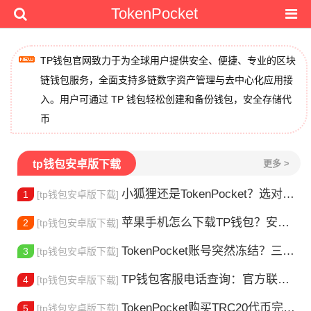
TokenPocket
TP钱包官网致力于为全球用户提供安全、便捷、专业的区块
链钱包服务，全面支持多链数字资产管理与去中心化应用接
入。用户可通过 TP 钱包轻松创建和备份钱包，安全存储代
币
tp钱包安卓版下载
更多 >
小狐狸还是TokenPocket？选对钱包很重要
1
[tp钱包安卓版下载]
苹果手机怎么下载TP钱包？安装教程来了
2
[tp钱包安卓版下载]
TokenPocket账号突然冻结？三步教你快速解冻
3
[tp钱包安卓版下载]
TP钱包客服电话查询：官方联系方式大全，快速解决问题
4
[tp钱包安卓版下载]
TokenPocket购买TRC20代币完整教程
5
[tp钱包安卓版下载]