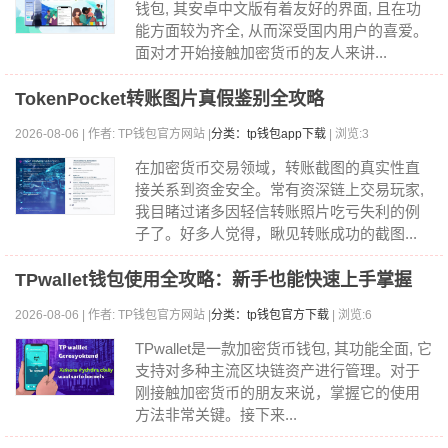
钱包, 其安卓中文版有着友好的界面, 且在功
能方面较为齐全, 从而深受国内用户的喜爱。
面对才开始接触加密货币的友人来讲...
TokenPocket转账图片真假鉴别全攻略
2026-08-06 | 作者: TP钱包官方网站 |
分类：tp钱包app下载
| 浏览:3
在加密货币交易领域，转账截图的真实性直
接关系到资金安全。常有资深链上交易玩家,
我目睹过诸多因轻信转账照片吃亏失利的例
子了。好多人觉得，瞅见转账成功的截图...
TPwallet钱包使用全攻略：新手也能快速上手掌握
2026-08-06 | 作者: TP钱包官方网站 |
分类：tp钱包官方下载
| 浏览:6
TPwallet是一款加密货币钱包, 其功能全面, 它
支持对多种主流区块链资产进行管理。对于
刚接触加密货币的朋友来说，掌握它的使用
方法非常关键。接下来...