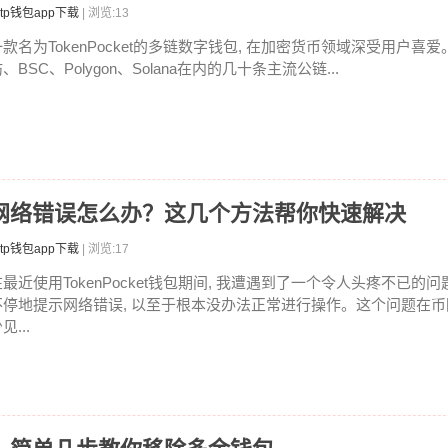
tp钱包app下载
| 浏览:13
一款名为TokenPocket的多链数字钱包, 在加密货币领域深受用户喜
、BSC、Polygon、Solana在内的几十条主流公链...
直提示网络错误怎么办？这几个方法帮你快速解决
tp钱包app下载
| 浏览:17
在最近使用TokenPocket钱包期间, 我遭遇到了一个令人头疼不已的问
不停地提示网络错误, 以至于根本没办法正常进行操作。这个问题在
见...