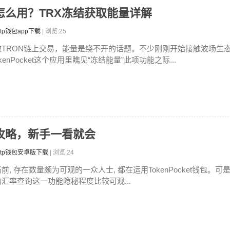
能量怎么用？TRX冻结获取能量详解
tp钱包app下载
| 浏览:25
做TRON链上交易，能量是绕不开的话题。不少刚刚开始接触波场生态的
kenPocket这个应用里瞧见“冻结能量”此项功能之际...
率全攻略，新手一看就会
tp钱包安卓版下载
| 浏览:24
前, 存在数量颇为可观的一众人士, 都在运用TokenPocket钱包。可
的汇率查询这一功能隐秘程度比较可观...