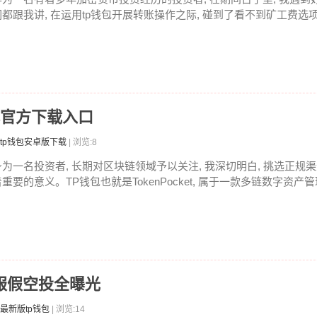
们都跟我讲, 在运用tp钱包开展转账操作之际, 碰到了看不到矿工费选项
找官方下载入口
tp钱包安卓版下载
| 浏览:8
身为一名投资者, 长期对区块链领域予以关注, 我深切明白, 挑选正规渠
重要的意义。TP钱包也就是TokenPocket, 属于一款多链数字资产管理
客服假空投全曝光
最新版tp钱包
| 浏览:14