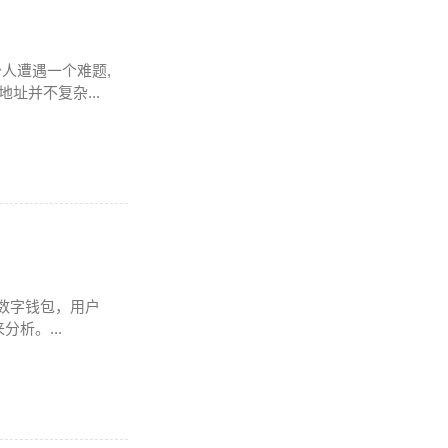
少人遭遇一个难题,
址并不复杂...
多链数字钱包，用户
析。...