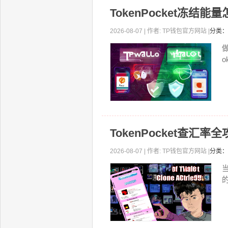
TokenPocket冻结
2026-08-07 | 作者: TP钱包官方网站 |
分类：
o
TokenPocket查汇
2026-08-07 | 作者: TP钱包官方网站 |
分类：
当