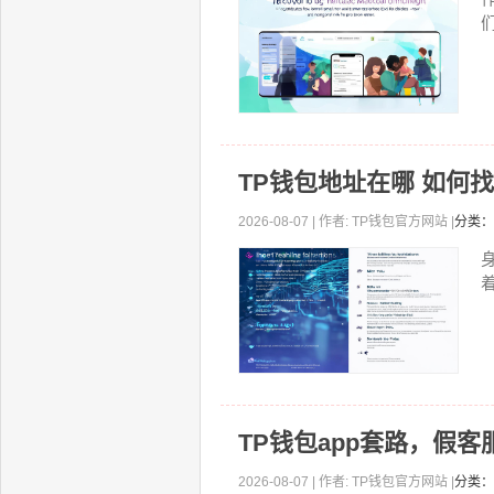
TP钱包地址在哪 如何
2026-08-07 | 作者: TP钱包官方网站 |
分类：
着
TP钱包app套路，假
2026-08-07 | 作者: TP钱包官方网站 |
分类：