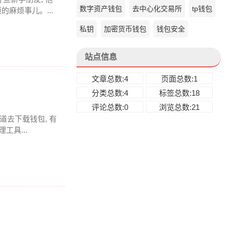
数字资产钱包
去中心化交易所
tp钱包
的麻烦事儿。...
私钥
加密货币钱包
钱包安全
站点信息
文章总数:4
页面总数:1
分类总数:4
标签总数:18
评论总数:0
浏览总数:21
道去下载钱包, 有
工具...