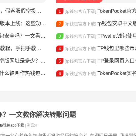
，假客服假空投全曝光
TokenPocket官方认证
1
[tp钱包官方下载]
本上线：这些功能升级值得体验
tp钱包安卓中文版怎
2
[tp钱包官方下载]
钱包安全吗？一文看懂真实风险
TPwallet钱包使用全攻
3
[tp钱包官方下载]
，手把手教你完成身份验证
TP钱包里哪些
4
[tp钱包官方下载]
版网址是多少？一文教你安全下载
TP登录网页入口在哪 
5
[tp钱包官方下载]
什么被叫作热钱包？一文讲清楚
TokenPocket实
6
[tp钱包官方下载]
办？一文教你解决转账问题
tp钱包app下载
| 浏览:4
作为一名有着多年加密货币投资经历的投资者, 在期间日子里, 我遇到好