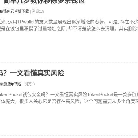
地址？简单几步教你移除多余钱包
tp钱包安卓版下载
| 浏览:19
近来, 运用TPwallet的友人数量展现出逐渐增涨的态势。可是, 存在不
便是在钱包里积攒了过量地址之际, 却不清楚该怎么去清理。其实删除地
安全吗？一文看懂真实风险
最新版tp钱包
| 浏览:8
okenPocket钱包安全吗？一文看懂真实风险TokenPocket是一款
群体庞大。很多人关心它是否存在高风险，这个问题需要从多个角度来分