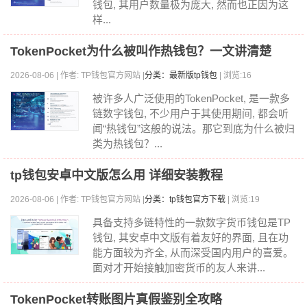
钱包, 其用户数量极为庞大, 然而也正因为这
样...
TokenPocket为什么被叫作热钱包？一文讲清楚
2026-08-06 | 作者: TP钱包官方网站 |
分类：最新版tp钱包
| 浏览:16
被许多人广泛使用的TokenPocket, 是一款多
链数字钱包, 不少用户于其使用期间, 都会听
闻“热钱包”这般的说法。那它到底为什么被归
类为热钱包？...
tp钱包安卓中文版怎么用 详细安装教程
2026-08-06 | 作者: TP钱包官方网站 |
分类：tp钱包官方下载
| 浏览:19
具备支持多链特性的一款数字货币钱包是TP
钱包, 其安卓中文版有着友好的界面, 且在功
能方面较为齐全, 从而深受国内用户的喜爱。
面对才开始接触加密货币的友人来讲...
TokenPocket转账图片真假鉴别全攻略