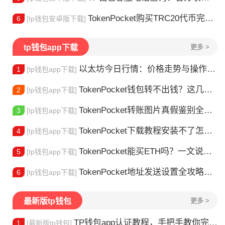
TokenPocket购买TRC20代币完整教程
6
[tp钱包安卓版下载]
tp钱包app下载
更多 >
以太坊今日行情：价格走势与操作建议
1
[tp钱包app下载]
TokenPocket钱包转不出钱？这几种情况你可能遇到过
2
[tp钱包app下载]
TokenPocket转账图片真假鉴别全攻略
3
[tp钱包app下载]
TokenPocket下载教程安装不了怎么办？手把手教你解决
4
[tp钱包app下载]
TokenPocket能买ETH吗？一文说清购买方式
5
[tp钱包app下载]
TokenPocket地址发送设置全攻略：快速添加常用联系人并安全转账
6
[tp钱包app下载]
最新版tp钱包
更多 >
TP钱包app认证教程，手把手教你完成身份验证
1
[最新版tp钱包]