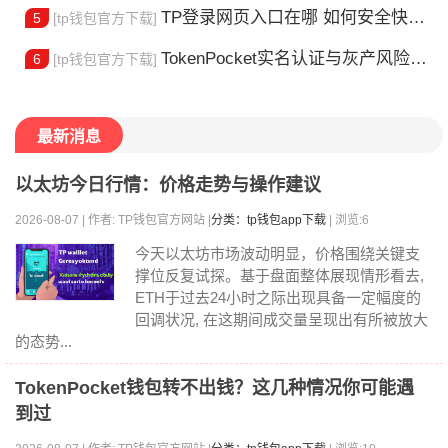
TP登录网页入口在哪 如何安全快速登陆平台
5
[tp钱包官方下载]
TokenPocket实名认证与灰产风险全解析
6
[tp钱包官方下载]
最新消息
以太坊今日行情：价格走势与操作建议
2026-08-07 | 作者: TP钱包官方网站 |
分类：tp钱包app下载
| 浏览:6
今天以太坊市场波动明显，价格围绕关键支
撑位反复试探。基于盘面整体展现情形看去,
ETH于过去24小时之际出现具备一定幅度的
回调状况, 在这期间成交量呈现出有所被放大
的态势...
TokenPocket钱包转不出钱？这几种情况你可能遇
到过