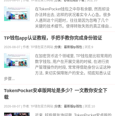
2026-08-07 | 作者: TP钱包官方网站 |
分类：tp钱包app下载
| 浏览:10
在TokenPocket钱包之中存有余额, 然而却没
办法转出去, 这样的状况着实令人心急。很多
人遇到这个问题时，往往是因为忽略了几个
关键的技术细节。使得转账失败的真正缘由...
TP钱包app认证教程，手把手教你完成身份验证
2026-08-07 | 作者: TP钱包官方网站 |
分类：最新版tp钱包
| 浏览:9
在加密货币这个领域里, TP钱包是比较常用的
数字钱包, 用户在开展交易的时候, 在进行资
产管理操作的时段, 常常得借助身份认证这种
方法, 来切实保障账户的安全。彻底知悉认证
步骤...
TokenPocket安卓版网址是多少？一文教你安全下
载
2026-08-07 | 作者: TP钱包官方网站 |
分类：最新版tp钱包
| 浏览:10
近来, 好些朋友询问我, TokenPocket安卓版的