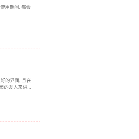
其使用期间, 都会
好的界面, 且在
的友人来讲...