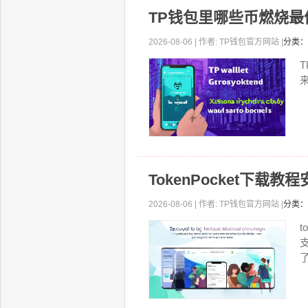
TP钱包里哪些币燃烧最
2026-08-06 | 作者: TP钱包官方网站 |
分类：
TokenPocket下
2026-08-06 | 作者: TP钱包官方网站 |
分类：
t
了