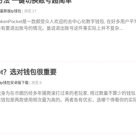
登录方法 一键切换账号超简单
最新版tp钱包
| 浏览:17
TokenPocket是一款颇受众人欢迎的去中心化数字钱包, 在好多用户平
会有要退出账号的情况。虽说退出账号这件事实际上并不复杂...
ket？选对钱包很重要
tp钱包安卓版下载
| 浏览:9
我身为在币圈历经多年摸爬滚打过来的老玩家, 用过数量不算少的钱包,
链钱包是两款使用频次最为高的。两者各有优劣，选哪个得看你的实际需