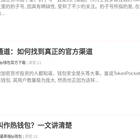
址里的豹子号, 因具有稀缺性, 受到了不少的关注。豹子号所指的是, 
...
方认证通道：如何找到真正的官方渠道
tp钱包官方下载
| 浏览:11
做加密货币投资的人都知道，钱包安全是头等大事。虽说TokenPocke
链钱包, 其用户数量极为庞大, 然而也正因为这样...
么被叫作热钱包？一文讲清楚
最新版tp钱包
| 浏览:13