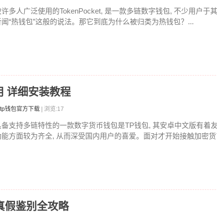
许多人广泛使用的TokenPocket, 是一款多链数字钱包, 不少用户于
听闻“热钱包”这般的说法。那它到底为什么被归类为热钱包？...
用 详细安装教程
tp钱包官方下载
| 浏览:17
具备支持多链特性的一款数字货币钱包是TP钱包, 其安卓中文版有着友
功能方面较为齐全, 从而深受国内用户的喜爱。面对才开始接触加密货币
图片真假鉴别全攻略