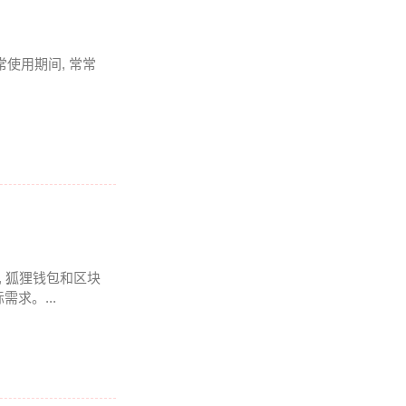
常使用期间, 常常
 狐狸钱包和区块
求。...