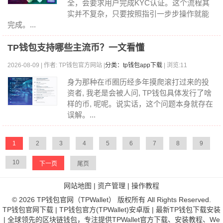
全，会要求用户完成KYC认证。这个流程其
实并不复杂，只要按照指引一步步操作就能
完成。...
TP钱包支持哪些主流币？一文看懂
2026-08-09 | 作者: TP钱包官方网站 |
分类：tp钱包app下载
| 浏览:11
身为那种在币圈历经多年摸爬滚打过来的投
资者, 我老是会被人问, TP钱包具体发行了啥
样的币, 呢呢。说实话，这个问题本身就存在
误解。...
1
2
3
4
5
6
7
8
9
10
下一页
尾页
网站地图
|
资产管理
|
操作教程
© 2026 TP钱包官网（TPWallet） 版权所有 All Rights Reserved.
TP钱包官网下载 | TP钱包官方(TPWallet)安卓版 | 最新TP钱包下载安装
| 全球领先的区块链钱包，专注提供TPWallet官方下载、安装教程、We