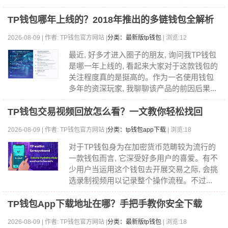
TP钱包哪年上线的？2018年推出的多链钱包全解析
2026-08-09 | 作者: TP钱包官方网站 |
分类：最新版tp钱包
| 浏览:12
最近, 好多才进入圈子的朋友, 询问我TP钱包
是哪一年上线的, 看起来大家对于这款钱包的
关注程度真的是挺高的。作为一名使用钱包
多年的资深玩家, 我聊聊该产品的前因后果...
TP钱包交易视频回放怎么看？一文教你轻松找回
2026-08-09 | 作者: TP钱包官方网站 |
分类：tp钱包app下载
| 浏览:18
对于TP钱包身为在加密货币范畴较为流行的
一款钱包而言, 它深受好多用户的喜爱。有不
少用户当运用这个钱包去开展交易之际, 会挑
选录制视频用以记录整个操作流程。不过...
TP钱包App下载地址在哪？手把手教你安全下载
2026-08-09 | 作者: TP钱包官方网站 |
分类：最新版tp钱包
| 浏览:18