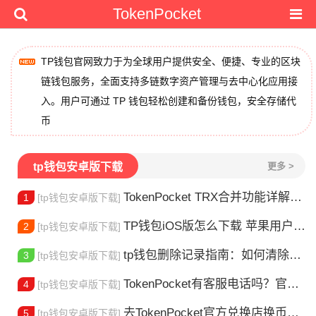
TokenPocket
TP钱包官网致力于为全球用户提供安全、便捷、专业的区块
链钱包服务，全面支持多链数字资产管理与去中心化应用接
入。用户可通过 TP 钱包轻松创建和备份钱包，安全存储代
币
tp钱包安卓版下载
更多 >
TokenPocket TRX合并功能详解：安全完成资产合并的完整指南
1
[tp钱包安卓版下载]
TP钱包iOS版怎么下载 苹果用户安装指南
2
[tp钱包安卓版下载]
tp钱包删除记录指南：如何清除交易历史
3
[tp钱包安卓版下载]
TokenPocket有客服电话吗？官方联系方式详解
4
[tp钱包安卓版下载]
去TokenPocket官方兑换店换币，这几个坑别再踩了
5
[tp钱包安卓版下载]