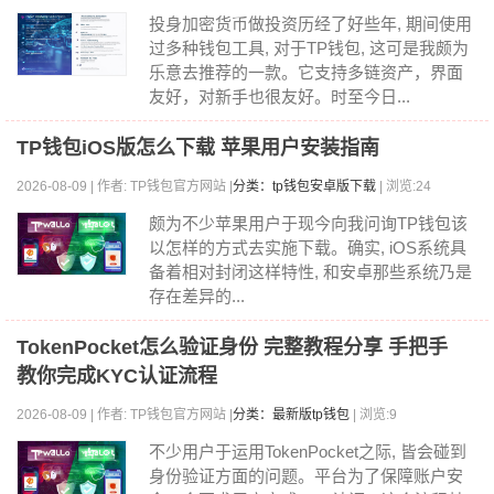
投身加密货币做投资历经了好些年, 期间使用
过多种钱包工具, 对于TP钱包, 这可是我颇为
乐意去推荐的一款。它支持多链资产，界面
友好，对新手也很友好。时至今日...
TP钱包iOS版怎么下载 苹果用户安装指南
2026-08-09 | 作者: TP钱包官方网站 |
分类：tp钱包安卓版下载
| 浏览:24
颇为不少苹果用户于现今向我问询TP钱包该
以怎样的方式去实施下载。确实, iOS系统具
备着相对封闭这样特性, 和安卓那些系统乃是
存在差异的...
TokenPocket怎么验证身份 完整教程分享 手把手
教你完成KYC认证流程
2026-08-09 | 作者: TP钱包官方网站 |
分类：最新版tp钱包
| 浏览:9
不少用户于运用TokenPocket之际, 皆会碰到
身份验证方面的问题。平台为了保障账户安