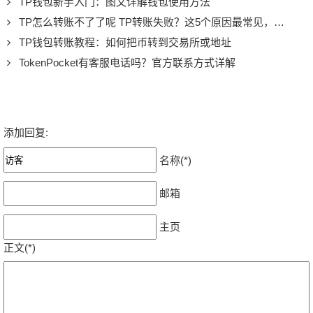
TP钱包新手入门：图文详解钱包使用方法
TP怎么转账不了了呢 TP转账失败？这5个原因最常见，一文解决你的转账焦虑
TP钱包转账教程：如何把币转到交易所或地址
TokenPocket有客服电话吗？官方联系方式详解
添加回复:
名称(*)
邮箱
主页
正文(*)