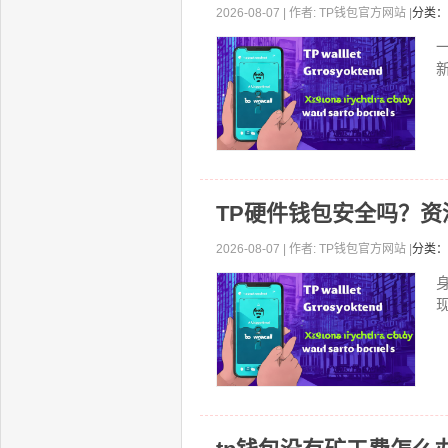
2026-08-07 | 作者: TP钱包官方网站 |
分类：
一
TP硬件钱包安全吗？
2026-08-07 | 作者: TP钱包官方网站 |
分类：
现