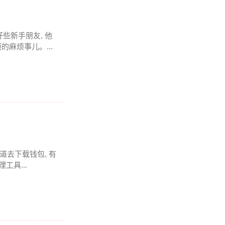
些新手朋友, 他
的麻烦事儿。...
道去下载钱包, 有
工具...