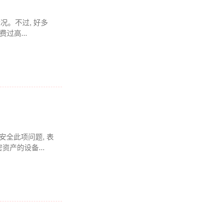
情况。不过, 好多
过高...
全此项问题, 表
资产的设备...