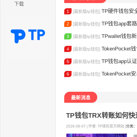
下载
TP硬件钱包安全吗
1
[最新版tp钱包]
TP钱包app套路
2
[最新版tp钱包]
TPwallet钱包新版
3
[最新版tp钱包]
TokenPocket
4
[最新版tp钱包]
TP钱包app认证教程
5
[最新版tp钱包]
TokenPocket安卓
6
[最新版tp钱包]
最新消息
TP钱包TRX转账如何
2026-08-07 | 作者: TP钱包官方网站 |
分类：