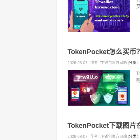
TokenPocket怎么
2026-08-07 | 作者: TP钱包官方网站 |
分类：
TokenPocket下载
2026-08-07 | 作者: TP钱包官方网站 |
分类：