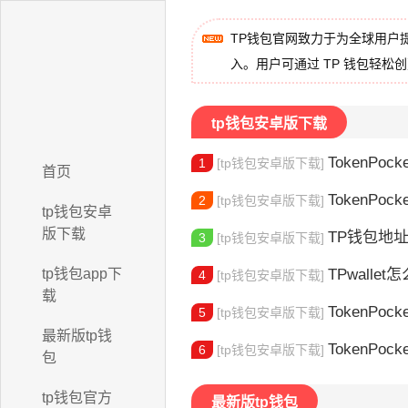
TP钱包官网致力于为全球用户
入。用户可通过 TP 钱包轻松
tp钱包安卓版下载
TokenPocke
1
[tp钱包安卓版下载]
首页
TokenPock
2
[tp钱包安卓版下载]
tp钱包安卓
版下载
TP钱包地址在
3
[tp钱包安卓版下载]
tp钱包app下
TPwallet怎么
4
[tp钱包安卓版下载]
载
TokenPock
5
[tp钱包安卓版下载]
最新版tp钱
TokenPocket
6
[tp钱包安卓版下载]
包
tp钱包官方
最新版tp钱包