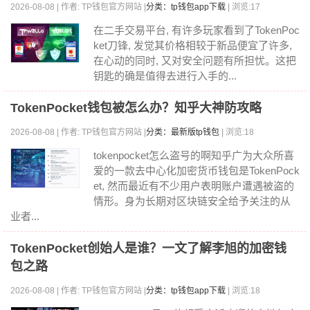
2026-08-08 | 作者: TP钱包官方网站 |
分类：tp钱包app下载
| 浏览:17
在二手交易平台, 有许多玩家看到了TokenPoc
ket刀锋, 发觉其价格相较于新品便宜了许多,
在心动的同时, 又对安全问题有所担忧。这把
钥匙的确是值得去进行入手的...
TokenPocket钱包被怎么办？知乎大神防攻略
2026-08-08 | 作者: TP钱包官方网站 |
分类：最新版tp钱包
| 浏览:18
tokenpocket怎么盗号的啊知乎广为大众所喜
爱的一款去中心化加密货币钱包是TokenPock
et, 然而最近有不少用户表明账户遭遇被盗的
情形。身为长期对区块链安全给予关注的从
业者...
TokenPocket创始人是谁？一文了解李旭的加密钱
包之路
2026-08-08 | 作者: TP钱包官方网站 |
分类：tp钱包app下载
| 浏览:18