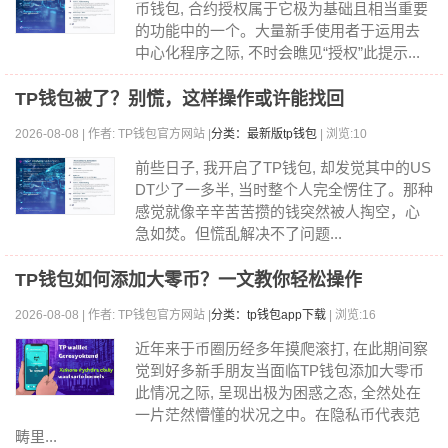
币钱包, 合约授权属于它极为基础且相当重要
的功能中的一个。大量新手使用者于运用去
中心化程序之际, 不时会瞧见“授权”此提示...
TP钱包被了？别慌，这样操作或许能找回
2026-08-08 | 作者: TP钱包官方网站 |
分类：最新版tp钱包
| 浏览:10
前些日子, 我开启了TP钱包, 却发觉其中的US
DT少了一多半, 当时整个人完全愣住了。那种
感觉就像辛辛苦苦攒的钱突然被人掏空，心
急如焚。但慌乱解决不了问题...
TP钱包如何添加大零币？一文教你轻松操作
2026-08-08 | 作者: TP钱包官方网站 |
分类：tp钱包app下载
| 浏览:16
近年来于币圈历经多年摸爬滚打, 在此期间察
觉到好多新手朋友当面临TP钱包添加大零币
此情况之际, 呈现出极为困惑之态, 全然处在
一片茫然懵懂的状况之中。在隐私币代表范
畴里...