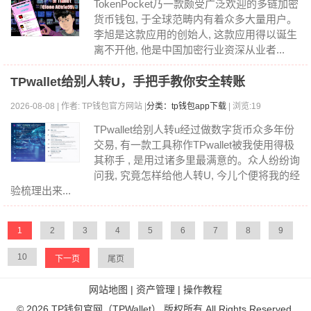
TokenPocket乃一款颇受广泛欢迎的多链加密
货币钱包, 于全球范畴内有着众多大量用户。
李旭是这款应用的创始人, 这款应用得以诞生
离不开他, 他是中国加密行业资深从业者...
TPwallet给别人转U，手把手教你安全转账
2026-08-08 | 作者: TP钱包官方网站 |
分类：tp钱包app下载
| 浏览:19
TPwallet给别人转u经过做数字货币众多年份
交易, 有一款工具称作TPwallet被我使用得极
其称手 , 是用过诸多里最满意的。众人纷纷询
问我, 究竟怎样给他人转U, 今儿个便将我的经
验梳理出来...
1
2
3
4
5
6
7
8
9
10
下一页
尾页
网站地图
|
资产管理
|
操作教程
© 2026 TP钱包官网（TPWallet） 版权所有 All Rights Reserved.