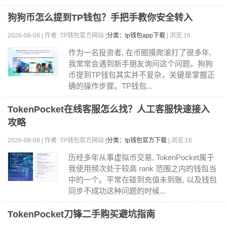
狗狗币怎么提到TP钱包？手把手教你安全转入
2026-08-08 | 作者: TP钱包官方网站 |
分类：tp钱包app下载
| 浏览:16
作为一名投资者, 在币圈摸爬滚打了很多年,
我常常会遇到新手朋友询问这个问题。狗狗
币提到TP钱包其实并不复杂，关键是掌握正
确的操作步骤。TP钱包...
TokenPocket在线客服怎么找？人工客服快速接入
攻略
2026-08-08 | 作者: TP钱包官方网站 |
分类：tp钱包官方下载
| 浏览:16
历经多年从事虚拟币交易, TokenPocket属于
我使用频次处于较高 rank 范围之内的钱包当
中的一个。平常在碰到充值未到账, 以及钱包
同步不成功这种问题的时候...
TokenPocket刀锋二手购买避坑指南