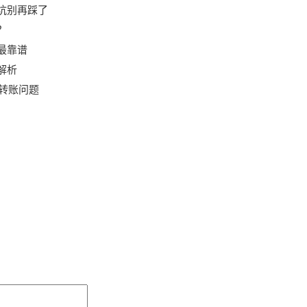
个坑别再踩了
？
道最靠谱
全解析
转账问题