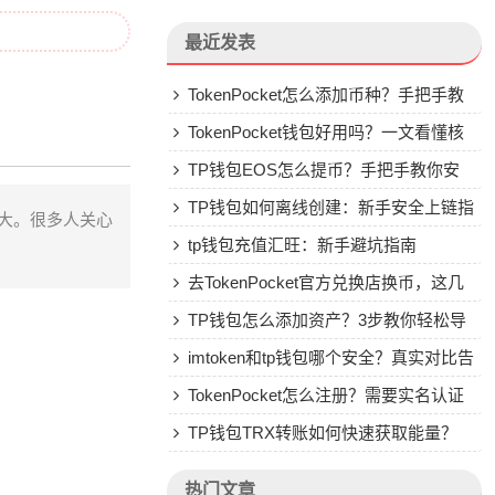
最近发表
TokenPocket怎么添加币种？手把手教
你自定义代币
TokenPocket钱包好用吗？一文看懂核
心功能特点
TP钱包EOS怎么提币？手把手教你安
全赎回
TP钱包如何离线创建：新手安全上链指
体庞大。很多人关心
南
tp钱包充值汇旺：新手避坑指南
去TokenPocket官方兑换店换币，这几
个坑别再踩了
TP钱包怎么添加资产？3步教你轻松导
入代币和NFT
imtoken和tp钱包哪个安全？真实对比告
诉你
TokenPocket怎么注册？需要实名认证
吗？
TP钱包TRX转账如何快速获取能量？
。
热门文章