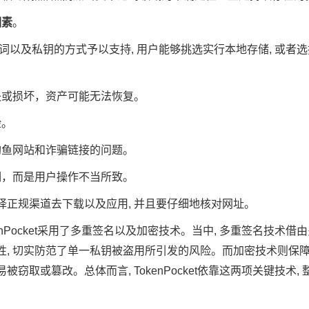
因素
。
储助记词以及私钥的方式予以支持, 用户能够挑选实行本地存储, 或者
失或损坏，资产可能无法恢复。
险。
钓鱼网站和诈骗链接的问题。
洞，而是用户操作不当所致。
择正规渠道去下载以及应用, 并且要仔细地核对网址。
enPocket采用了多重签名以及加密技术。当中, 多重签名技术
全性, 切实防范了单一私钥被盗用所引发的风险。而加密技术则保
被窃取或篡改。总体而言, TokenPocket依靠这两项关键技术,