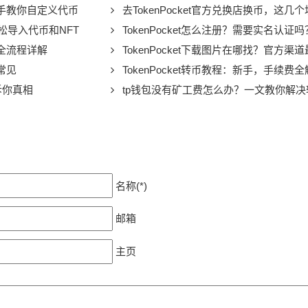
手把手教你自定义代币
去TokenPocket官方兑换店换币，这几
松导入代币和NFT
TokenPocket怎么注册？需要实名认证吗
易全流程详解
TokenPocket下载图片在哪找？官方渠
最常见
TokenPocket转币教程：新手，手续费
诉你真相
tp钱包没有矿工费怎么办？一文教你解决
名称(*)
邮箱
主页