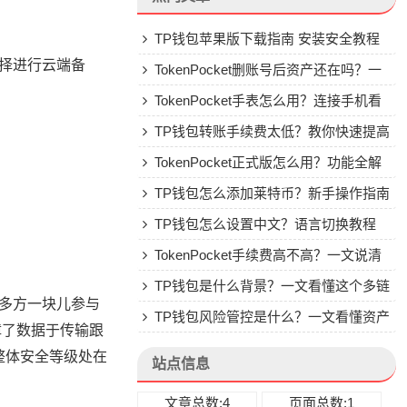
TP钱包苹果版下载指南 安装安全教程
选择进行云端备
TokenPocket删账号后资产还在吗？一
文讲清楚
TokenPocket手表怎么用？连接手机看
行情教程
TP钱包转账手续费太低？教你快速提高
Gas费
TokenPocket正式版怎么用？功能全解
析与安全使用指南
TP钱包怎么添加莱特币？新手操作指南
TP钱包怎么设置中文？语言切换教程
TokenPocket手续费高不高？一文说清
楚
TP钱包是什么背景？一文看懂这个多链
借由多方一块儿参与
钱包的来头
TP钱包风险管控是什么？一文看懂资产
障了数据于传输跟
安全核心
 整体安全等级处在
站点信息
文章总数:4
页面总数:1