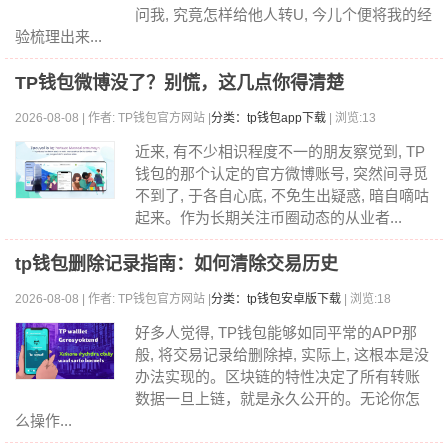
问我, 究竟怎样给他人转U, 今儿个便将我的经
验梳理出来...
TP钱包微博没了？别慌，这几点你得清楚
2026-08-08 | 作者: TP钱包官方网站 |
分类：tp钱包app下载
| 浏览:13
近来, 有不少相识程度不一的朋友察觉到, TP
钱包的那个认定的官方微博账号, 突然间寻觅
不到了, 于各自心底, 不免生出疑惑, 暗自嘀咕
起来。作为长期关注币圈动态的从业者...
tp钱包删除记录指南：如何清除交易历史
2026-08-08 | 作者: TP钱包官方网站 |
分类：tp钱包安卓版下载
| 浏览:18
好多人觉得, TP钱包能够如同平常的APP那
般, 将交易记录给删除掉, 实际上, 这根本是没
办法实现的。区块链的特性决定了所有转账
数据一旦上链，就是永久公开的。无论你怎
么操作...