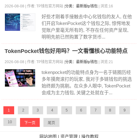
2026-08-08 | 作者: TP钱包官方网站 |
分类：最新版tp钱包
| 浏览:16
好些才刚着手接触去中心化钱包的友人, 在他
们开启TokenPocket这个钱包之际, 惊愕地发
觉账户里毫无所有的, 不存在任何资产呈现,
明明先前已然购置了数字货币...
TokenPocket钱包好用吗？一文看懂核心功能特点
2026-08-08 | 作者: TP钱包官方网站 |
分类：最新版tp钱包
| 浏览:21
tokenpocket的功能特点身为一名于链圈历经
多年摸爬滚打的玩家, 我对于多链钱包的挑选
始终颇为挑剔。在众多人眼中, TokenPocket
会成为主力钱包, 关键之处就在于...
1
2
3
4
5
6
7
8
9
10
下一页
尾页
网站地图
|
资产管理
|
操作教程