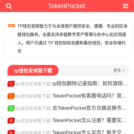
TokenPocket
TP钱包官网致力于为全球用户提供安全、便捷、专业的区块
链钱包服务，全面支持多链数字资产管理与去中心化应用接
入。用户可通过 TP 钱包轻松创建和备份钱包，安全存储代
币
tp钱包安卓版下载
更多 >
tp钱包删除记录指南：如何清除交易历史
1
[tp钱包安卓版下载]
TokenPocket有客服电话吗？官方联系方式详解
2
[tp钱包安卓版下载]
去TokenPocket官方兑换店换币，这几个坑别再踩了
3
[tp钱包安卓版下载]
TokenPocket怎么注册？需要实名认证吗？
4
[tp钱包安卓版下载]
TokenPocket怎么买币？新手交易全流程详解
5
[tp钱包安卓版下载]