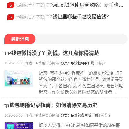
TPwallet钱包使用全攻略：新手也能快速上手掌握
5
[tp钱包官方下载]
TP钱包里哪些币燃烧最值钱？
6
[tp钱包官方下载]
最新消息
TP钱包微博没了？别慌，这几点你得清楚
2026-08-08 | 作者: TP钱包官方网站 |
分类：tp钱包app下载
| 浏览:6
近来, 有不少相识程度不一的朋友察觉到, TP
钱包的那个认定的官方微博账号, 突然间寻觅
不到了, 于各自心底, 不免生出疑惑, 暗自嘀咕
起来。作为长期关注币圈动态的从业者...
tp钱包删除记录指南：如何清除交易历史
2026-08-08 | 作者: TP钱包官方网站 |
分类：tp钱包安卓版下载
| 浏览:9
好多人觉得, TP钱包能够如同平常的APP那