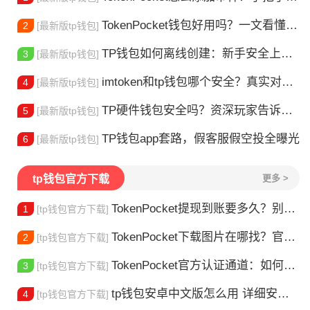
TokenPocket钱包好用吗？一文看懂核心功能特点
2
[最新版tp钱包]
TP钱包如何离线创建：新手安全上链指南
3
[最新版tp钱包]
imtoken和tp钱包哪个安全？真实对比告诉你
4
[最新版tp钱包]
TP硬件钱包安全吗？资深玩家告诉你真相
5
[最新版tp钱包]
TP钱包app套路，假客服假空投全曝光
6
[最新版tp钱包]
tp钱包官方下载
更多 >
TokenPocket提现到账要多久？别把钱包当银行，看完这篇就懂了
1
[tp钱包官方下载]
TokenPocket下载图片在哪找？官方渠道最靠谱
2
[tp钱包官方下载]
TokenPocket官方认证通道：如何找到真正的官方渠道
3
[tp钱包官方下载]
tp钱包安卓中文版怎么用 详细安装教程
4
[tp钱包官方下载]