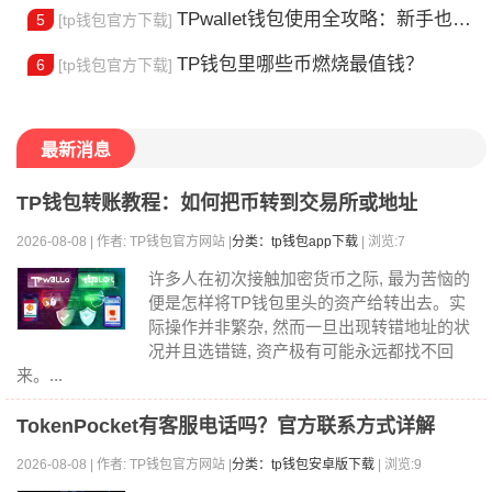
TPwallet钱包使用全攻略：新手也能快速上手掌握
5
[tp钱包官方下载]
TP钱包里哪些币燃烧最值钱？
6
[tp钱包官方下载]
最新消息
TP钱包转账教程：如何把币转到交易所或地址
2026-08-08 | 作者: TP钱包官方网站 |
分类：tp钱包app下载
| 浏览:7
许多人在初次接触加密货币之际, 最为苦恼的
便是怎样将TP钱包里头的资产给转出去。实
际操作并非繁杂, 然而一旦出现转错地址的状
况并且选错链, 资产极有可能永远都找不回
来。...
TokenPocket有客服电话吗？官方联系方式详解
2026-08-08 | 作者: TP钱包官方网站 |
分类：tp钱包安卓版下载
| 浏览:9