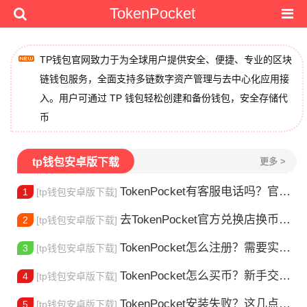
TokenPocket
TP钱包官网致力于为全球用户提供安全、便捷、专业的区块
链钱包服务，全面支持多链数字资产管理与去中心化应用接
入。用户可通过 TP 钱包轻松创建和备份钱包，安全存储代
币
tp钱包安卓版下载
更多 >
TokenPocket有客服电话吗？官方联系方式详解
1
[tp钱包安卓版下载]
去TokenPocket官方兑换店换币，这几个坑别再踩了
2
[tp钱包安卓版下载]
TokenPocket怎么注册？需要实名认证吗？
3
[tp钱包安卓版下载]
TokenPocket怎么买币？新手交易全流程详解
4
[tp钱包安卓版下载]
TokenPocket安装失败？这几点最常见
5
[tp钱包安卓版下载]