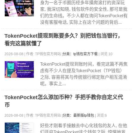
身为一名于币圈历经多年摸爬滚打的资深玩
家, 我深切知晓, 钱包软件的安全性, 那可是我
们的生命线。不少人都在询问TokenPocket有
没有客服电话, 实际上在这个问题的背后...
TokenPocket提现到账要多久？别把钱包当银行，
看完这篇就懂了
2026-08-08 | 作者: TP钱包官方网站 |
分类：tp钱包官方下载
| 浏览:10
TokenPocket提现到账时间，看完这篇不再焦
虑有不少人在提及TokenPocket（TP钱包）
之际, 容易将其与传统银行绑定账户相互混淆
呢。事实上...
TokenPocket怎么添加币种？手把手教你自定义代
币
2026-08-08 | 作者: TP钱包官方网站 |
分类：最新版tp钱包
| 浏览:6
好些才刚着手接触去中心化钱包的友人, 在他
们开启TokenPocket这个钱包之际, 惊愕地发