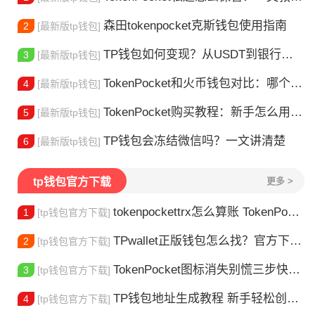
森田tokenpocket克斯钱包使用指南
2
[最新版tp钱包]
TP钱包如何变现？从USDT到银行卡的完整攻略
3
[最新版tp钱包]
TokenPocket和火币钱包对比：哪个更适合你？
4
[最新版tp钱包]
TokenPocket购买教程：新手怎么用TP钱包买币
5
[最新版tp钱包]
TP钱包会冻结微信吗？一文讲清楚
6
[最新版tp钱包]
tp钱包官方下载
更多 >
tokenpockettrx怎么算账 TokenPocket TRX钱包账单怎么算？查账全攻略
1
[tp钱包官方下载]
TPwallet正版钱包怎么找？官方下载渠道全解析
2
[tp钱包官方下载]
TokenPocket图标消失别慌三步快速找回你的钱包
3
[tp钱包官方下载]
TP钱包地址生成教程 新手轻松创建钱包
4
[tp钱包官方下载]