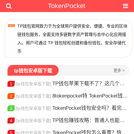
TokenPocket
TP钱包官网致力于为全球用户提供安全、便捷、专业的区块
链钱包服务，全面支持多链数字资产管理与去中心化应用接
入。用户可通过 TP 钱包轻松创建和备份钱包，安全存储代
币
tp钱包安卓版下载
更多 >
TP钱包苹果下载不了？这几个原因你得知道
1
[tp钱包安卓版下载]
8tokenpocket特 TokenPocket钱包特色功能详解，新手老手都该知道
2
[tp钱包安卓版下载]
TokenPocket钱包安全吗？看完这篇你就懂了
3
[tp钱包安卓版下载]
TP钱包赚钱攻略：普通人也能做的几种方式
4
[tp钱包安卓版下载]
TokenPocket钱包怎么重置？恢复出厂设置方法详解
5
[tp钱包安卓版下载]