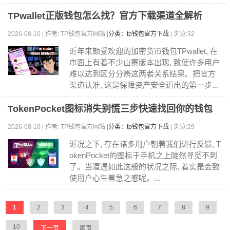
TPwallet正版钱包怎么找？官方下载渠道全解析
2026-08-10 | 作者: TP钱包官方网站 |
分类：tp钱包官方下载
| 浏览:32
近年来颇受欢迎的加密货币钱包TPwallet, 在
市面上有着不少山寨版本出现, 致使许多用户
难以达到区分分辨这两者关系结果。把官方
渠道认准, 这是保障资产安全迈出的第一步...
TokenPocket图标消失别慌三步快速找回你的钱包
2026-08-10 | 作者: TP钱包官方网站 |
分类：tp钱包官方下载
| 浏览:29
近况之下, 存在诸多用户朝着我们进行反馈, T
okenPocket的图标于手机之上陡然寻觅不到
了。当遭遇如此这般的状况之际, 着实是会致
使用户心生着急之感呢。...
1
2
3
4
5
6
7
8
9
10
下一页
尾页