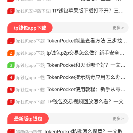
TP钱包苹果版下载打不开？三步解决下载问题
6
[tp钱包安卓版下载]
tp钱包app下载
更多 >
TokenPocket能量查看方法 三步找到TRX能量余额
1
[tp钱包app下载]
tp钱包p2p交易怎么做？新手安全指南
2
[tp钱包app下载]
TokenPocket和火币哪个好？一文帮你理清选择
3
[tp钱包app下载]
TokenPocket提示病毒应用怎么办？原因全解析
4
[tp钱包app下载]
TokenPocket使用教程：新手从零学会钱包操作
5
[tp钱包app下载]
TP钱包交易视频回放怎么看？一文教你轻松找回
6
[tp钱包app下载]
最新版tp钱包
更多 >
TokenPocket私匙怎么保管？一文教你守住钱包资产
1
[最新版tp钱包]