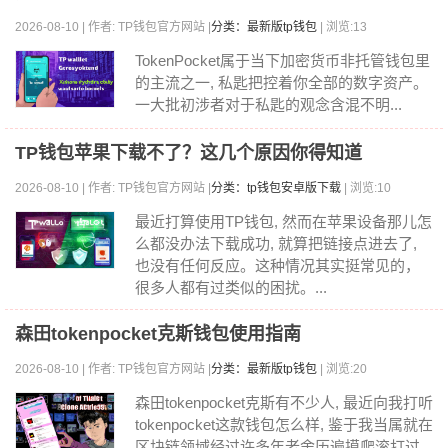
2026-08-10 | 作者: TP钱包官方网站 |
分类：最新版tp钱包
| 浏览:13
TokenPocket属于当下加密货币非托管钱包里
的主流之一, 私匙把控着你全部的数字资产。
一大批初涉者对于私匙的观念含混不明...
TP钱包苹果下载不了？这几个原因你得知道
2026-08-10 | 作者: TP钱包官方网站 |
分类：tp钱包安卓版下载
| 浏览:10
最近打算使用TP钱包, 然而在苹果设备那儿怎
么都没办法下载成功, 就算把链接点进去了,
也没有任何反应。这种情况其实挺常见的，
很多人都有过类似的困扰。...
森田tokenpocket克斯钱包使用指南
2026-08-10 | 作者: TP钱包官方网站 |
分类：最新版tp钱包
| 浏览:20
森田tokenpocket克斯有不少人, 最近向我打听
tokenpocket这款钱包怎么样, 鉴于我当属就在
区块链领域经过许多年老舍历遍摸爬滚打过