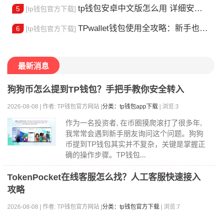
tp钱包安卓中文版怎么用 详细安装教程
5
[tp钱包官方下载]
TPwallet钱包使用全攻略：新手也能快速上手掌握
6
[tp钱包官方下载]
最新消息
狗狗币怎么提到TP钱包？手把手教你安全转入
2026-08-08 | 作者: TP钱包官方网站 |
分类：tp钱包app下载
| 浏览:3
作为一名投资者, 在币圈摸爬滚打了很多年,
我常常会遇到新手朋友询问这个问题。狗狗
币提到TP钱包其实并不复杂，关键是掌握正
确的操作步骤。TP钱包...
TokenPocket在线客服怎么找？人工客服快速接入
攻略
2026-08-08 | 作者: TP钱包官方网站 |
分类：tp钱包官方下载
| 浏览:7