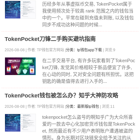
历经多年从事虚拟币交易, TokenPocket属于
我使用频次处于较高 rank 范围之内的钱包当
中的一个。平常在碰到充值未到账, 以及钱包
同步不成功这种问题的时候...
TokenPocket刀锋二手购买避坑指南
2026-08-08 | 作者: TP钱包官方网站 |
分类：tp钱包app下载
| 浏览:9
在二手交易平台, 有许多玩家看到了TokenPoc
ket刀锋, 发觉其价格相较于新品便宜了许多,
在心动的同时, 又对安全问题有所担忧。这把
钥匙的确是值得去进行入手的...
TokenPocket钱包被怎么办？知乎大神防攻略
2026-08-08 | 作者: TP钱包官方网站 |
分类：最新版tp钱包
| 浏览:11
tokenpocket怎么盗号的啊知乎广为大众所喜
爱的一款去中心化加密货币钱包是TokenPock
et, 然而最近有不少用户表明账户遭遇被盗的
情形。身为长期对区块链安全给予关注的从