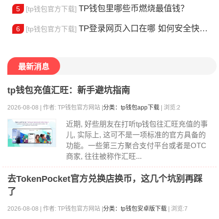
TP钱包里哪些币燃烧最值钱？
5
[tp钱包官方下载]
TP登录网页入口在哪 如何安全快速登陆平台
6
[tp钱包官方下载]
最新消息
tp钱包充值汇旺：新手避坑指南
2026-08-08 | 作者: TP钱包官方网站 |
分类：tp钱包app下载
| 浏览:2
近期, 好些朋友在打听tp钱包往汇旺充值的事
儿, 实际上, 这可不是一项标准的官方具备的
功能。一些第三方聚合支付平台或者是OTC
商家, 往往被称作汇旺...
去TokenPocket官方兑换店换币，这几个坑别再踩
了
2026-08-08 | 作者: TP钱包官方网站 |
分类：tp钱包安卓版下载
| 浏览:7