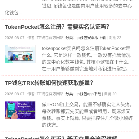
钱包, tp钱包也是国内用户使用较多的去中心
化钱包...
TokenPocket怎么注册？需要实名认证吗？
2026-08-07 | 作者: TP钱包官方网站 |
分类：tp钱包安卓版下载
| 浏览:22
tokenpocket实名吗怎么注册TokenPocket是
什么, 它是这样一款钱包, 一款没有托管情况
的去中心化数字钱包, 其核心逻辑在于什么,
在于用户能够做到完全地对私钥进行掌控。...
TP钱包TRX转账如何快速获取能量？
2026-08-07 | 作者: TP钱包官方网站 |
分类：tp钱包app下载
| 浏览:20
做TRON链上交易，能量不够确实让人头疼。
每次转账都要先买能量或者租用，既麻烦又
费钱。事实上就算, 只要把控住几个微小琐碎
的诀窍...