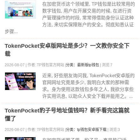
在加密货币这个领域里, TP钱包是比较常用的
数字钱包, 用户在开展交易的时候, 在进行资
产管理操作的时段, 常常得借助身份认证这种
方法, 来切实保障账户的安全。彻底知悉认证
步骤...
TokenPocket安卓版网址是多少？一文教你安全下
载
2026-08-07 | 作者: TP钱包官方网站 |
分类：最新版tp钱包
| 浏览:7
近来, 好些朋友询问我, TokenPocket安卓版的
官网网址究竟是多少, 我明白大家的那种需
求。身为使用这款钱包多年之人, 我欲分享些
许实用讯息, 以助众人安全下载并能用之。...
TokenPocket豹子号地址值钱吗？新手看完这篇就
懂了
2026-08-07 | 作者: TP钱包官方网站 |
分类：tp钱包安卓版下载
| 浏览:3