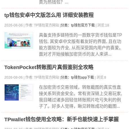
类为热钱包？...
tp钱包安卓中文版怎么用 详细安装教程
2026-08-06 | 作者: TP钱包官方网站 |
分类：tp钱包官方下载
| 浏览:18
具备支持多链特性的一款数字货币钱包是TP
钱包, 其安卓中文版有着友好的界面, 且在功
能方面较为齐全, 从而深受国内用户的喜爱。
面对才开始接触加密货币的友人来讲...
TokenPocket转账图片真假鉴别全攻略
2026-08-06 | 作者: TP钱包官方网站 |
分类：tp钱包app下载
| 浏览:8
在加密货币交易领域，转账截图的真实性直
接关系到资金安全。常有资深链上交易玩家,
我目睹过诸多因轻信转账照片吃亏失利的例
子了。好多人觉得，瞅见转账成功的截图...
TPwallet钱包使用全攻略：新手也能快速上手掌握