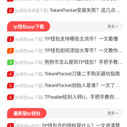
TokenPocket安装失败？这几点最常见
6
[tp钱包安卓版下载]
tp钱包app下载
更多 >
TP钱包支持哪些主流币？一文看懂
1
[tp钱包app下载]
TP钱包如何添加大零币？一文教你轻松操作
2
[tp钱包app下载]
狗狗币怎么提到TP钱包？手把手教你安全转入
3
[tp钱包app下载]
TokenPocket刀锋二手购买避坑指南
4
[tp钱包app下载]
TokenPocket创始人是谁？一文了解李旭的加密钱包之路
5
[tp钱包app下载]
TPwallet给别人转U，手把手教你安全转账
6
[tp钱包app下载]
最新版tp钱包
更多 >
TP钱包合约授权是什么？一文讲清楚
1
[最新版tp钱包]