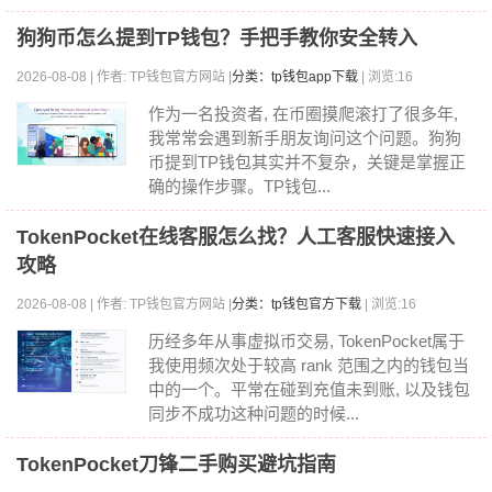
狗狗币怎么提到TP钱包？手把手教你安全转入
2026-08-08 | 作者: TP钱包官方网站 |
分类：tp钱包app下载
| 浏览:16
作为一名投资者, 在币圈摸爬滚打了很多年,
我常常会遇到新手朋友询问这个问题。狗狗
币提到TP钱包其实并不复杂，关键是掌握正
确的操作步骤。TP钱包...
TokenPocket在线客服怎么找？人工客服快速接入
攻略
2026-08-08 | 作者: TP钱包官方网站 |
分类：tp钱包官方下载
| 浏览:16
历经多年从事虚拟币交易, TokenPocket属于
我使用频次处于较高 rank 范围之内的钱包当
中的一个。平常在碰到充值未到账, 以及钱包
同步不成功这种问题的时候...
TokenPocket刀锋二手购买避坑指南