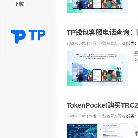
下载
TP钱包客服电话查询
2026-08-05 | 作者: TP钱包官方网站 |
分类：
TokenPocket购买T
2026-08-05 | 作者: TP钱包官方网站 |
分类：