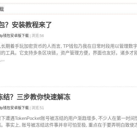
载
钱包？安装教程来了
tp钱包安卓版下载
| 浏览:56
从长期着手玩加密货币的人而言, TP钱包乃我在日常时段用以管理数
用的工具。它支持多条区块链，资产管理方便，界面也友好。诸多才
...
突然冻结？三步教你快速解冻
tp钱包安卓版下载
| 浏览:51
现下遭遇TokenPocket账号被冻结的用户渐趋增多, 不少人在第一时间
措。事实上, 账号被冻结这件事并非可怕至极, 重点在于要弄明白致使冻结