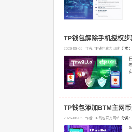
TP钱包解除手机授权
2026-08-05 | 作者: TP钱包官方网站 |
分类：
实
TP钱包添加BTM主网
2026-08-05 | 作者: TP钱包官方网站 |
分类：