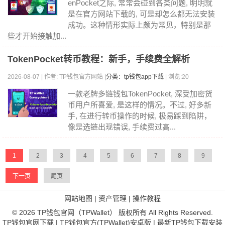
enPocket之际, 常常会碰到各类问题, 明明就
是在官方网站下载的, 可是却怎么都无法安装
成功。这种情形实际上颇为常见，特别是那
些才开始接触加...
TokenPocket转币教程：新手，手续费全解析
2026-08-07 | 作者: TP钱包官方网站 |
分类：tp钱包app下载
| 浏览:20
一款老牌多链钱包TokenPocket, 深受加密货
币用户所喜爱, 是这样的情况。不过, 好多新
手, 在进行转币操作的时候, 极易踩到陷阱，
像是选链出现错误, 手续费过高...
1
2
3
4
5
6
7
8
9
下一页
尾页
网站地图
|
资产管理
|
操作教程
© 2026 TP钱包官网（TPWallet） 版权所有 All Rights Reserved.
TP钱包官网下载 | TP钱包官方(TPWallet)安卓版 | 最新TP钱包下载安装