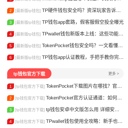
TP硬件钱包安全吗？资深玩家告诉你真相
2
[最新版tp钱包]
TP钱包app套路，假客服假空投全曝光
3
[最新版tp钱包]
TPwallet钱包新版本上线：这些功能升级值得体验
4
[最新版tp钱包]
TokenPocket钱包安全吗？一文看懂真实风险
5
[最新版tp钱包]
TP钱包app认证教程，手把手教你完成身份验证
6
[最新版tp钱包]
tp钱包官方下载
更多 >
TokenPocket下载图片在哪找？官方渠道最靠谱
1
[tp钱包官方下载]
TokenPocket官方认证通道：如何找到真正的官方渠道
2
[tp钱包官方下载]
tp钱包安卓中文版怎么用 详细安装教程
3
[tp钱包官方下载]
TPwallet钱包使用全攻略：新手也能快速上手掌握
4
[tp钱包官方下载]