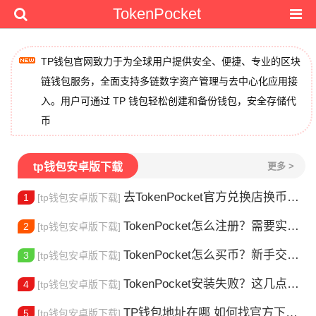
TokenPocket
TP钱包官网致力于为全球用户提供安全、便捷、专业的区块
链钱包服务，全面支持多链数字资产管理与去中心化应用接
入。用户可通过 TP 钱包轻松创建和备份钱包，安全存储代
币
tp钱包安卓版下载
更多 >
去TokenPocket官方兑换店换币，这几个坑别再踩了
1
[tp钱包安卓版下载]
TokenPocket怎么注册？需要实名认证吗？
2
[tp钱包安卓版下载]
TokenPocket怎么买币？新手交易全流程详解
3
[tp钱包安卓版下载]
TokenPocket安装失败？这几点最常见
4
[tp钱包安卓版下载]
TP钱包地址在哪 如何找官方下载入口
5
[tp钱包安卓版下载]