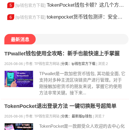
TokenPocket钱包卡顿？这几个方法帮你找回流畅体验
5
[tp钱包官方下载]
tokenpocket货币钱包测评：安全易用全攻略
6
[tp钱包官方下载]
最新消息
TPwallet钱包使用全攻略：新手也能快速上手掌握
2026-08-06 | 作者: TP钱包官方网站 |
分类：tp钱包官方下载
| 浏览:2
TPwallet是一款加密货币钱包, 其功能全面, 它
支持对多种主流区块链资产进行管理。对于
刚接触加密货币的朋友来说，掌握它的使用
方法非常关键。接下来...
TokenPocket退出登录方法 一键切换账号超简单
2026-08-06 | 作者: TP钱包官方网站 |
分类：最新版tp钱包
| 浏览:7
TokenPocket是一款颇受众人欢迎的去中心化