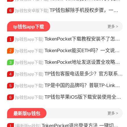
TP钱包解除手机授权步骤，一键取消设备绑定
6
[tp钱包安卓版下载]
tp钱包app下载
更多 >
TokenPocket下载教程安装不了怎么办？手把手教你解决
1
[tp钱包app下载]
TokenPocket能买ETH吗？一文说清购买方式
2
[tp钱包app下载]
TokenPocket地址发送设置全攻略：快速添加常用联系人并安全转账
3
[tp钱包app下载]
TP钱包客服电话是多少？官方联系方式全解析
4
[tp钱包app下载]
TP是中国的品牌吗？普联TP-Link公司背景介绍
5
[tp钱包app下载]
TP钱包苹果iOS版下载安装使用全攻略
6
[tp钱包app下载]
最新版tp钱包
更多 >
TokenPocket退出登录方法 一键切换账号超简单
1
[最新版tp钱包]