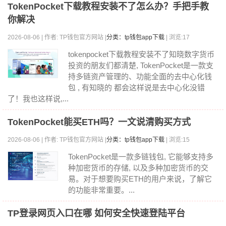
TokenPocket下载教程安装不了怎么办？手把手教
你解决
2026-08-06 | 作者: TP钱包官方网站 |
分类：tp钱包app下载
| 浏览:17
tokenpocket下载教程安装不了知晓数字货币
投资的朋友们都清楚, TokenPocket是一款支
持多链资产管理的、功能全面的去中心化钱
包 , 有知晓的 都会这样说是去中心化没错
了！我也这样说,...
TokenPocket能买ETH吗？一文说清购买方式
2026-08-06 | 作者: TP钱包官方网站 |
分类：tp钱包app下载
| 浏览:15
TokenPocket是一款多链钱包, 它能够支持多
种加密货币的存储, 以及多种加密货币的交
易。对于想要购买ETH的用户来说，了解它
的功能非常重要。...
TP登录网页入口在哪 如何安全快速登陆平台