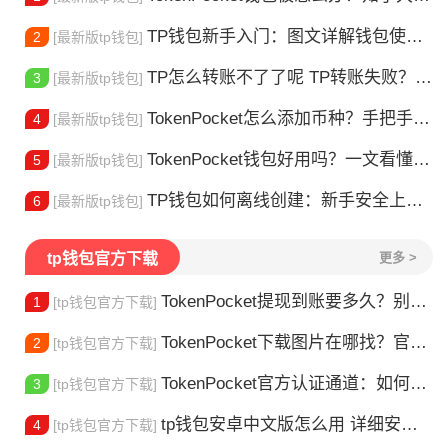
TP钱包新手入门：图文详解钱包使用方法
2
[最新版tp钱包]
TP怎么转账不了了呢 TP转账失败？这5个原因最常见，一文解决你的转账焦虑
3
[最新版tp钱包]
TokenPocket怎么添加币种？手把手教你自定义代币
4
[最新版tp钱包]
TokenPocket钱包好用吗？一文看懂核心功能特点
5
[最新版tp钱包]
TP钱包如何离线创建：新手安全上链指南
6
[最新版tp钱包]
tp钱包官方下载
更多 >
TokenPocket提现到账要多久？别把钱包当银行，看完这篇就懂了
1
[tp钱包官方下载]
TokenPocket下载图片在哪找？官方渠道最靠谱
2
[tp钱包官方下载]
TokenPocket官方认证通道：如何找到真正的官方渠道
3
[tp钱包官方下载]
tp钱包安卓中文版怎么用 详细安装教程
4
[tp钱包官方下载]