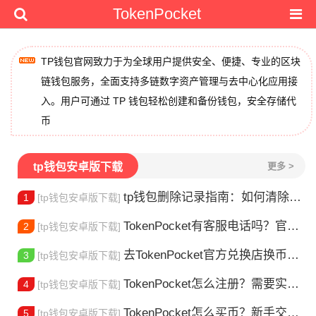
TokenPocket
TP钱包官网致力于为全球用户提供安全、便捷、专业的区块
链钱包服务，全面支持多链数字资产管理与去中心化应用接
入。用户可通过 TP 钱包轻松创建和备份钱包，安全存储代
币
tp钱包安卓版下载
更多 >
tp钱包删除记录指南：如何清除交易历史
1
[tp钱包安卓版下载]
TokenPocket有客服电话吗？官方联系方式详解
2
[tp钱包安卓版下载]
去TokenPocket官方兑换店换币，这几个坑别再踩了
3
[tp钱包安卓版下载]
TokenPocket怎么注册？需要实名认证吗？
4
[tp钱包安卓版下载]
TokenPocket怎么买币？新手交易全流程详解
5
[tp钱包安卓版下载]