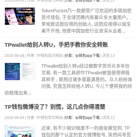
2026-08-08 | 作者: TP钱包官方网站 |
分类：tp钱包app下载
| 浏览:11
TokenPocket乃一款颇受广泛欢迎的多链加密
货币钱包, 于全球范畴内有着众多大量用户。
李旭是这款应用的创始人, 这款应用得以诞生
离不开他, 他是中国加密行业资深从业者...
TPwallet给别人转U，手把手教你安全转账
2026-08-08 | 作者: TP钱包官方网站 |
分类：tp钱包app下载
| 浏览:13
TPwallet给别人转u经过做数字货币众多年份
交易, 有一款工具称作TPwallet被我使用得极
其称手 , 是用过诸多里最满意的。众人纷纷询
问我, 究竟怎样给他人转U, 今儿个便将我的经
验梳理出来...
TP钱包微博没了？别慌，这几点你得清楚
2026-08-08 | 作者: TP钱包官方网站 |
分类：tp钱包app下载
| 浏览:12
近来, 有不少相识程度不一的朋友察觉到, TP
钱包的那个认定的官方微博账号, 突然间寻觅