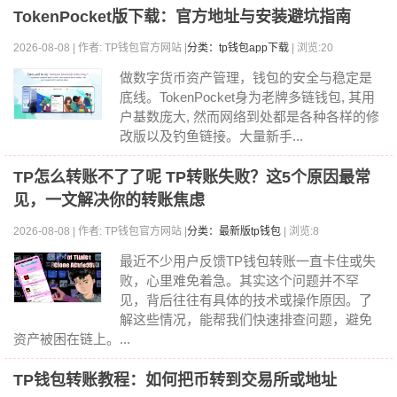
TokenPocket版下载：官方地址与安装避坑指南
2026-08-08 | 作者: TP钱包官方网站 |
分类：tp钱包app下载
| 浏览:20
做数字货币资产管理，钱包的安全与稳定是
底线。TokenPocket身为老牌多链钱包, 其用
户基数庞大, 然而网络到处都是各种各样的修
改版以及钓鱼链接。大量新手...
TP怎么转账不了了呢 TP转账失败？这5个原因最常
见，一文解决你的转账焦虑
2026-08-08 | 作者: TP钱包官方网站 |
分类：最新版tp钱包
| 浏览:8
最近不少用户反馈TP钱包转账一直卡住或失
败，心里难免着急。其实这个问题并不罕
见，背后往往有具体的技术或操作原因。了
解这些情况，能帮我们快速排查问题，避免
资产被困在链上。...
TP钱包转账教程：如何把币转到交易所或地址