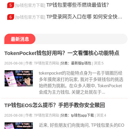
TP钱包里哪些币燃烧最值钱？
5
[tp钱包官方下载]
TP登录网页入口在哪 如何安全快速登陆平台
6
[tp钱包官方下载]
最新消息
TokenPocket钱包好用吗？一文看懂核心功能特点
2026-08-08 | 作者: TP钱包官方网站 |
分类：最新版tp钱包
| 浏览:5
tokenpocket的功能特点身为一名于链圈历经
多年摸爬滚打的玩家, 我对于多链钱包的挑选
始终颇为挑剔。在众多人眼中, TokenPocket
会成为主力钱包, 关键之处就在于...
TP钱包EOS怎么提币？手把手教你安全赎回
2026-08-08 | 作者: TP钱包官方网站 |
分类：tp钱包app下载
| 浏览:4
近来, 好些朋友们向我询问, TP钱包里头的EO