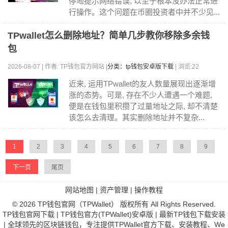
停地提示网络错误, 以至于根本没办法正常进
行操作。这个问题在币圈投资者中并不少见...
TPwallet怎么删除地址？简单几步教你移除多余钱
包
2026-08-07 | 作者: TP钱包官方网站 |
分类：tp钱包安卓版下载
| 浏览:22
近来, 运用TPwallet的友人数量展现出逐渐增
涨的态势。可是, 存在不少人遭遇一个难题,
便是在钱包里积攒了过量地址之际, 却不清楚
该怎么去清理。其实删除地址并不复杂...
1
2
3
4
5
6
7
8
9
下一页
尾页
网站地图
|
资产管理
|
操作教程
© 2026 TP钱包官网（TPWallet） 版权所有 All Rights Reserved.
TP钱包官网下载 | TP钱包官方(TPWallet)安卓版 | 最新TP钱包下载安装
| 全球领先的区块链钱包，专注提供TPWallet官方下载、安装教程、We