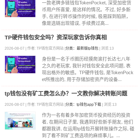
一款老牌多链钱包TokenPocket, 深受加密货
币用户所喜爱, 是这样的情况。不过, 好多新
手, 在进行转币操作的时候, 极易踩到陷阱，
像是选链出现错误, 手续费过高...
TP硬件钱包安全吗？资深玩家告诉你真相
2026-08-07 | 作者: TP钱包官方网站 |
分类：最新版tp钱包
| 浏览:13
身份是一名于币圈历经摸爬滚打长达七八年
之久的老玩家, 我针对钱包安全此项问题, 表
现出格外的敏感。TP硬件钱包, 是TokenPock
et所推出的, 用于存储加密资产的设备...
tp钱包没有矿工费怎么办？一文教你解决转账问题
2026-08-07 | 作者: TP钱包官方网站 |
分类：tp钱包app下载
| 浏览:13
作为一名有着多年加密货币投资经历的投资
者, 在期间日子里, 我遇到好些新手朋友, 他们
都跟我讲, 在运用tp钱包开展转账操作之际, 碰
到了看不到矿工费选项的麻烦事儿。...