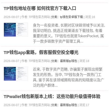
TP钱包地址在哪 如何找官方下载入口
2026-08-07 | 作者: TP钱包官方网站 |
分类：tp钱包安卓版下载
| 浏览:16
身为一名投资者, 长期对区块链领域予以关注,
我深切明白, 挑选正规渠道去下载钱包, 有着
重要的意义。TP钱包也就是TokenPocket, 属
于一款多链数字资产管理工具...
TP钱包app套路，假客服假空投全曝光
2026-08-07 | 作者: TP钱包官方网站 |
分类：最新版tp钱包
| 浏览:18
近来, 于数字资产范畴, 诈骗案子展现出频繁
发生的形势。当中, TP钱包身为一款热门工
具, 鉴于其在该领域拥有较高的知晓度以及广
泛的用户群体...
TPwallet钱包新版本上线：这些功能升级值得体验
2026-08-07 | 作者: TP钱包官方网站 |
分类：最新版tp钱包
| 浏览:17