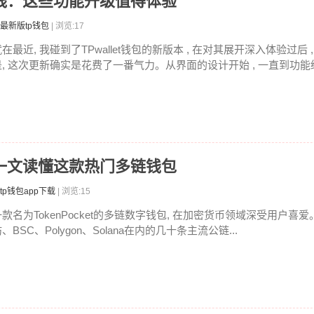
本上线：这些功能升级值得体验
最新版tp钱包
| 浏览:17
在最近, 我碰到了TPwallet钱包的新版本 , 在对其展开深入体验过后
是, 这次更新确实是花费了一番气力。从界面的设计开始 , 一直到功能经
什么？一文读懂这款热门多链钱包
tp钱包app下载
| 浏览:15
一款名为TokenPocket的多链数字钱包, 在加密货币领域深受用户喜
、BSC、Polygon、Solana在内的几十条主流公链...