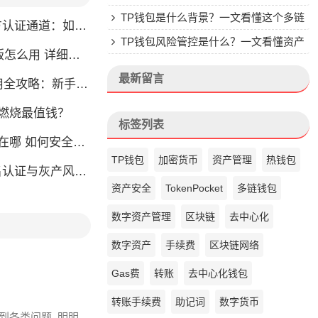
楚
TP钱包是什么背景？一文看懂这个多链
通道：如何找到真正的官方渠道
钱包的来头
TP钱包风险管控是什么？一文看懂资产
么用 详细安装教程
安全核心
最新留言
略：新手也能快速上手掌握
币燃烧最值钱？
标签列表
如何安全快速登陆平台
TP钱包
加密货币
资产管理
热钱包
名认证与灰产风险全解析
资产安全
TokenPocket
多链钱包
数字资产管理
区块链
去中心化
数字资产
手续费
区块链网络
Gas费
转账
去中心化钱包
转账手续费
助记词
数字货币
会碰到各类问题, 明明