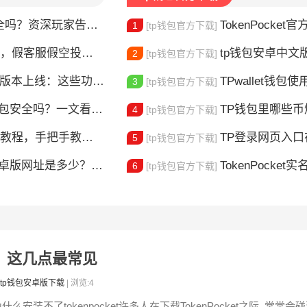
？资深玩家告诉你真相
TokenPocket官方认证
1
[tp钱包官方下载]
，假客服假空投全曝光
tp钱包安卓中文版怎
2
[tp钱包官方下载]
本上线：这些功能升级值得体验
TPwallet钱包使用全攻
3
[tp钱包官方下载]
钱包安全吗？一文看懂真实风险
TP钱包里哪些
4
[tp钱包官方下载]
，手把手教你完成身份验证
TP登录网页入口在哪 
5
[tp钱包官方下载]
版网址是多少？一文教你安全下载
TokenPocket实
6
[tp钱包官方下载]
失败？这几点最常见
tp钱包安卓版下载
| 浏览:4
什么安装不了tokenpocket许多人在下载TokenPocket之际, 常常