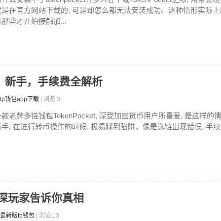
就是在官方网站下载的, 可是却怎么都无法安装成功。这种情形实际
是那些才开始接触加...
教程：新手，手续费全解析
tp钱包app下载
| 浏览:3
款老牌多链钱包TokenPocket, 深受加密货币用户所喜爱, 是这样的
新手, 在进行转币操作的时候, 极易踩到陷阱，像是选链出现错误, 手续费
资深玩家告诉你真相
最新版tp钱包
| 浏览:13