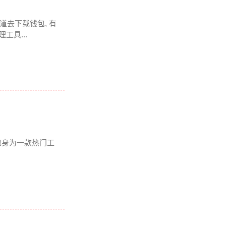
道去下载钱包, 有
工具...
钱包身为一款热门工