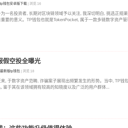
tp钱包安卓版下载
| 浏览:16
身为一名投资者, 长期对区块链领域予以关注, 我深切明白, 挑选正规渠
重要的意义。TP钱包也就是TokenPocket, 属于一款多链数字资产管理
客服假空投全曝光
最新版tp钱包
| 浏览:18
近来, 于数字资产范畴, 诈骗案子展现出频繁发生的形势。当中, TP
具, 鉴于其在该领域拥有较高的知晓度以及广泛的用户群体...