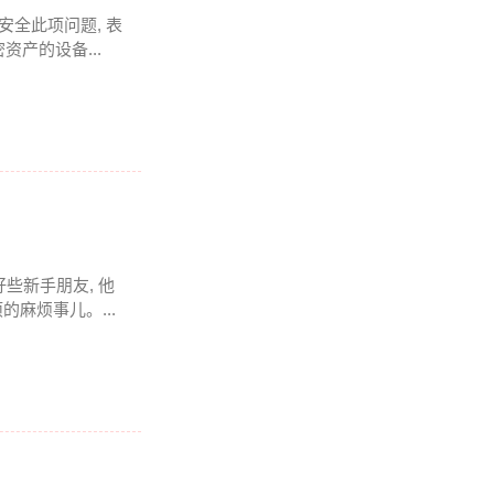
全此项问题, 表
资产的设备...
些新手朋友, 他
的麻烦事儿。...