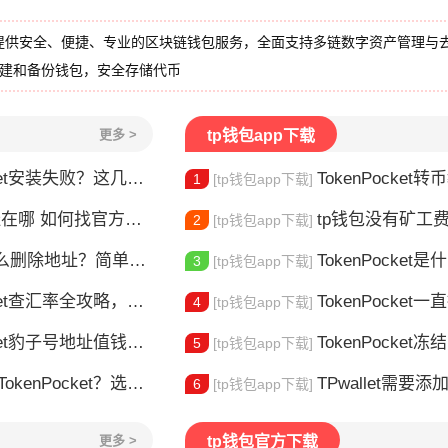
提供安全、便捷、专业的区块链钱包服务，全面支持多链数字资产管理与
创建和备份钱包，安全存储代币
更多 >
tp钱包app下载
et安装失败？这几点最常见
TokenPocket转币教
1
[tp钱包app下载]
哪 如何找官方下载入口
tp钱包没有矿工费怎么办
2
[tp钱包app下载]
删除地址？简单几步教你移除多余钱包
TokenPocket是什么？
3
[tp钱包app下载]
et查汇率全攻略，新手一看就会
TokenPocket一直提示网络错误
4
[tp钱包app下载]
豹子号地址值钱吗？新手看完这篇就懂了
TokenPocket冻结能量怎
5
[tp钱包app下载]
nPocket？选对钱包很重要
TPwallet需要添加trx吗 TPw
6
[tp钱包app下载]
更多 >
tp钱包官方下载