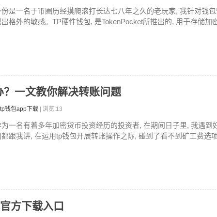
身份是一名于币圈历经摸爬滚打长达七八年之久的老玩家, 我针对钱包安
出格外的敏感。TP硬件钱包, 是TokenPocket所推出的, 用于存储加密
办？一文教你解决转账问题
tp钱包app下载
| 浏览:13
作为一名有着多年加密货币投资经历的投资者, 在期间日子里, 我遇到好
们都跟我讲, 在运用tp钱包开展转账操作之际, 碰到了看不到矿工费选项
找官方下载入口