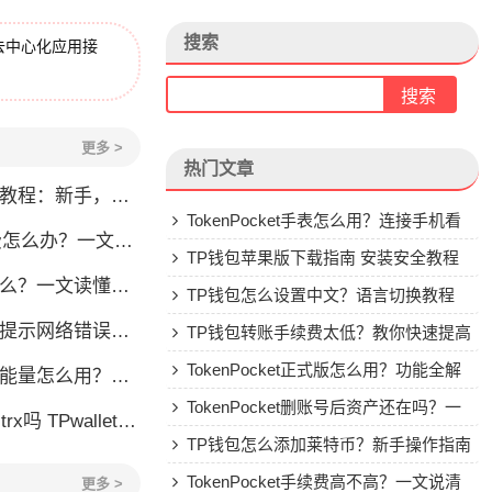
搜索
去中心化应用接
更多 >
热门文章
程：新手，手续费全解析
TokenPocket手表怎么用？连接手机看
？一文教你解决转账问题
行情教程
TP钱包苹果版下载指南 安装安全教程
一文读懂这款热门多链钱包
TP钱包怎么设置中文？语言切换教程
怎么办？这几个方法帮你快速解决
TP钱包转账手续费太低？教你快速提高
Gas费
TokenPocket正式版怎么用？功能全解
么用？TRX冻结获取能量详解
析与安全使用指南
TokenPocket删账号后资产还在吗？一
allet要不要充TRX？一文说清
文讲清楚
TP钱包怎么添加莱特币？新手操作指南
TokenPocket手续费高不高？一文说清
更多 >