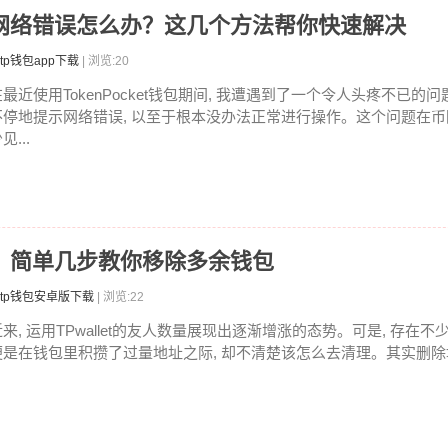
直提示网络错误怎么办？这几个方法帮你快速解决
tp钱包app下载
| 浏览:20
在最近使用TokenPocket钱包期间, 我遭遇到了一个令人头疼不已的问
不停地提示网络错误, 以至于根本没办法正常进行操作。这个问题在
见...
地址？简单几步教你移除多余钱包
tp钱包安卓版下载
| 浏览:22
近来, 运用TPwallet的友人数量展现出逐渐增涨的态势。可是, 存在不
便是在钱包里积攒了过量地址之际, 却不清楚该怎么去清理。其实删除地