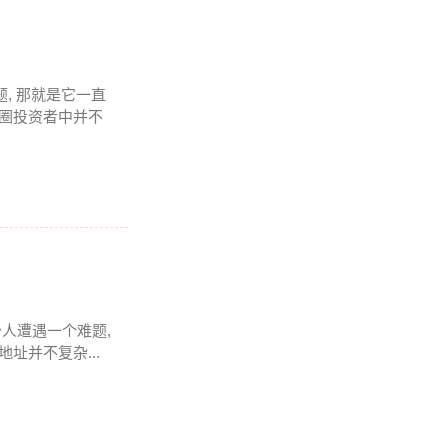
题, 那就是它一直
币圈投资者中并不
少人遭遇一个难题,
址并不复杂...