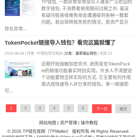
TP钱包, 一款异常非常受众人诸多广泛欢迎的
数字钱包, 于消费者使用期间过程之中, 毫没
有疑问极易很难免地会遭遇碰到各种一整套
问题。若出现转账失败的情况，若资产显示
存在异常...
TokenPocket链接导入钱包？看完这篇就懂了
2026-08-06 | 作者: TP钱包官方网站 |
分类：最新版tp钱包
| 浏览:25
近期开始接触加密货币, 进而发觉TokenPock
et的链接功能着实特别实用。许多人不清楚这
个功能要用怎样实际的方式, 它主要有的作用
是达成快速导入并分享的钱包。单一链接即
可...
1
2
3
4
5
6
下一页
尾页
网站地图
|
资产管理
|
操作教程
© 2026 TP钱包官网（TPWallet） 版权所有 All Rights Reserved.