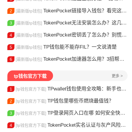
TokenPocket链接导入钱包？看完这篇就懂了
2
[最新版tp钱包]
TokenPocket无法安装怎么办？这几个方法帮你解决
3
[最新版tp钱包]
TokenPocket密钥丢了怎么办？别慌，这样做还能找回
4
[最新版tp钱包]
TP钱包能不能存FIL？一文说清楚
5
[最新版tp钱包]
TokenPocket加速器怎么用？3招帮你快速解决交易卡顿问题
6
[最新版tp钱包]
tp钱包官方下载
更多 >
TPwallet钱包使用全攻略：新手也能快速上手掌握
1
[tp钱包官方下载]
TP钱包里哪些币燃烧最值钱？
2
[tp钱包官方下载]
TP登录网页入口在哪 如何安全快速登陆平台
3
[tp钱包官方下载]
TokenPocket实名认证与灰产风险全解析
4
[tp钱包官方下载]