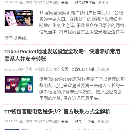
2026-08-06 | 作者: TP钱包官方网站 |
分类：tp钱包官方下载
| 浏览:9
TP官网登录网页是许多用户日常使用平台服
务的重要入口。在所处于的网络环境持续不
断地产生变化之际, 于数量众多且繁杂的网络
信息当中, 将寻找到官方正版登录地址这件事
情予以完成...
TokenPocket地址发送设置全攻略：快速添加常用
联系人并安全转账
2026-08-06 | 作者: TP钱包官方网站 |
分类：tp钱包app下载
| 浏览:18
使用TokenPocket来对数字资产予以管理的那
些朋友, 必定是遭遇过要再三去输入长长的一
连串地址的那种麻烦情况的。把那些经常会
用到的地址, 保存进通讯录里头...
TP钱包客服电话是多少？官方联系方式全解析
2026-08-06 | 作者: TP钱包官方网站 |
分类：tp钱包app下载
| 浏览:22