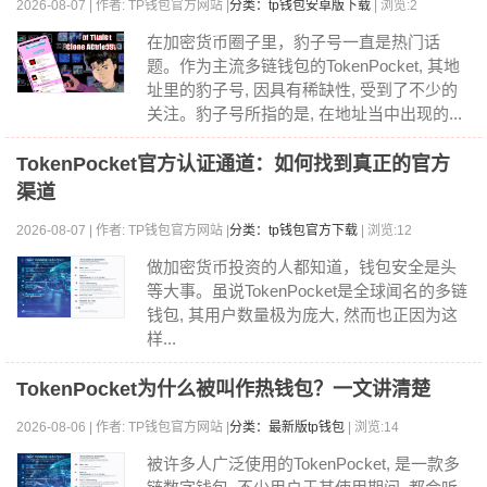
2026-08-07 | 作者: TP钱包官方网站 |
分类：tp钱包安卓版下载
| 浏览:2
在加密货币圈子里，豹子号一直是热门话
题。作为主流多链钱包的TokenPocket, 其地
址里的豹子号, 因具有稀缺性, 受到了不少的
关注。豹子号所指的是, 在地址当中出现的...
TokenPocket官方认证通道：如何找到真正的官方
渠道
2026-08-07 | 作者: TP钱包官方网站 |
分类：tp钱包官方下载
| 浏览:12
做加密货币投资的人都知道，钱包安全是头
等大事。虽说TokenPocket是全球闻名的多链
钱包, 其用户数量极为庞大, 然而也正因为这
样...
TokenPocket为什么被叫作热钱包？一文讲清楚
2026-08-06 | 作者: TP钱包官方网站 |
分类：最新版tp钱包
| 浏览:14
被许多人广泛使用的TokenPocket, 是一款多