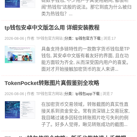
链数字钱包, 不少用户于其使用期间, 都会听
闻“热钱包”这般的说法。那它到底为什么被归
类为热钱包？...
tp钱包安卓中文版怎么用 详细安装教程
2026-08-06 | 作者: TP钱包官方网站 |
分类：tp钱包官方下载
| 浏览:17
具备支持多链特性的一款数字货币钱包是TP
钱包, 其安卓中文版有着友好的界面, 且在功
能方面较为齐全, 从而深受国内用户的喜爱。
面对才开始接触加密货币的友人来讲...
TokenPocket转账图片真假鉴别全攻略
2026-08-06 | 作者: TP钱包官方网站 |
分类：tp钱包app下载
| 浏览:7
在加密货币交易领域，转账截图的真实性直
接关系到资金安全。常有资深链上交易玩家,
我目睹过诸多因轻信转账照片吃亏失利的例
子了。好多人觉得，瞅见转账成功的截图...