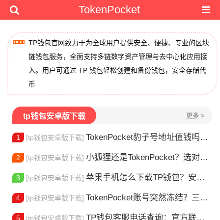
TokenPocket
TP钱包官网致力于为全球用户提供安全、便捷、专业的区块
链钱包服务，全面支持多链数字资产管理与去中心化应用接
入。用户可通过 TP 钱包轻松创建和备份钱包，安全存储代
币
tp钱包安卓版下载
更多 >
TokenPocket豹子号地址值钱吗？新手看完这篇就懂了
1
[tp钱包安卓版下载]
小狐狸还是TokenPocket？选对钱包很重要
2
[tp钱包安卓版下载]
苹果手机怎么下载TP钱包？安装教程来了
3
[tp钱包安卓版下载]
TokenPocket账号突然冻结？三步教你快速解冻
4
[tp钱包安卓版下载]
TP钱包客服电话查询：官方联系方式大全，快速解决问题
5
[tp钱包安卓版下载]