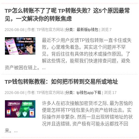
TP怎么转账不了了呢 TP转账失败？这5个原因最常
见，一文解决你的转账焦虑
2026-08-08 | 作者: TP钱包官方网站 |
分类：最新版tp钱包
| 浏览:7
最近不少用户反馈TP钱包转账一直卡住或失
败，心里难免着急。其实这个问题并不罕
见，背后往往有具体的技术或操作原因。了
解这些情况，能帮我们快速排查问题，避免
资产被困在链上。...
TP钱包转账教程：如何把币转到交易所或地址
2026-08-08 | 作者: TP钱包官方网站 |
分类：tp钱包app下载
| 浏览:17
许多人在初次接触加密货币之际, 最为苦恼的
便是怎样将TP钱包里头的资产给转出去。实
际操作并非繁杂, 然而一旦出现转错地址的状
况并且选错链, 资产极有可能永远都找不回
来。...