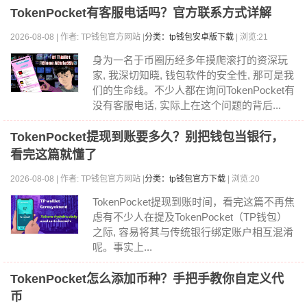
TokenPocket有客服电话吗？官方联系方式详解
2026-08-08 | 作者: TP钱包官方网站 |
分类：tp钱包安卓版下载
| 浏览:21
身为一名于币圈历经多年摸爬滚打的资深玩
家, 我深切知晓, 钱包软件的安全性, 那可是我
们的生命线。不少人都在询问TokenPocket有
没有客服电话, 实际上在这个问题的背后...
TokenPocket提现到账要多久？别把钱包当银行，
看完这篇就懂了
2026-08-08 | 作者: TP钱包官方网站 |
分类：tp钱包官方下载
| 浏览:20
TokenPocket提现到账时间，看完这篇不再焦
虑有不少人在提及TokenPocket（TP钱包）
之际, 容易将其与传统银行绑定账户相互混淆
呢。事实上...
TokenPocket怎么添加币种？手把手教你自定义代
币