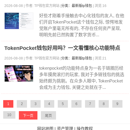
2026-08-08 | 作者: TP钱包官方网站 |
分类：最新版tp钱包
| 浏览:16
好些才刚着手接触去中心化钱包的友人, 在他
们开启TokenPocket这个钱包之际, 惊愕地发
觉账户里毫无所有的, 不存在任何资产呈现,
明明先前已然购置了数字货币...
TokenPocket钱包好用吗？一文看懂核心功能特点
2026-08-08 | 作者: TP钱包官方网站 |
分类：最新版tp钱包
| 浏览:21
tokenpocket的功能特点身为一名于链圈历经
多年摸爬滚打的玩家, 我对于多链钱包的挑选
始终颇为挑剔。在众多人眼中, TokenPocket
会成为主力钱包, 关键之处就在于...
1
2
3
4
5
6
7
8
9
10
下一页
尾页
网站地图
|
资产管理
|
操作教程