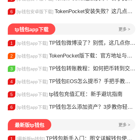
TokenPocket安装失败？这几点最常见
6
[tp钱包安卓版下载]
tp钱包app下载
更多 >
TP钱包微博没了？别慌，这几点你得清楚
1
[tp钱包app下载]
TokenPocket版下载：官方地址与安装避坑指南
2
[tp钱包app下载]
TP钱包转账教程：如何把币转到交易所或地址
3
[tp钱包app下载]
TP钱包EOS怎么提币？手把手教你安全赎回
4
[tp钱包app下载]
tp钱包充值汇旺：新手避坑指南
5
[tp钱包app下载]
TP钱包怎么添加资产？3步教你轻松导入代币和NFT
6
[tp钱包app下载]
最新版tp钱包
更多 >
TP钱包新手入门：图文详解钱包使用方法
1
[最新版tp钱包]