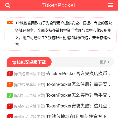
TokenPocket
TP钱包官网致力于为全球用户提供安全、便捷、专业的区块
链钱包服务，全面支持多链数字资产管理与去中心化应用接
入。用户可通过 TP 钱包轻松创建和备份钱包，安全存储代
币
tp钱包安卓版下载
更多 >
去TokenPocket官方兑换店换币，这几个坑别再踩了
1
[tp钱包安卓版下载]
TokenPocket怎么注册？需要实名认证吗？
2
[tp钱包安卓版下载]
TokenPocket怎么买币？新手交易全流程详解
3
[tp钱包安卓版下载]
TokenPocket安装失败？这几点最常见
4
[tp钱包安卓版下载]
TP钱包地址在哪 如何找官方下载入口
5
[tp钱包安卓版下载]