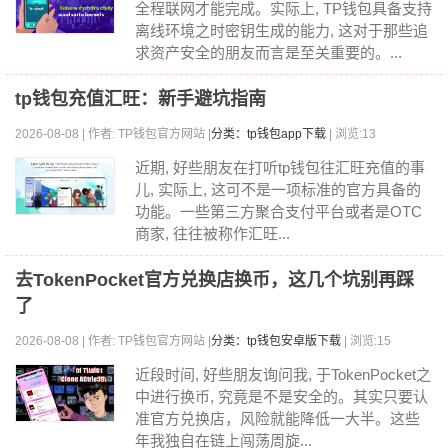
全程联网才能完成。实际上, TP钱包具备支持
离线环境之时密钥生成的能力, 这对于那些追
求资产安全的朋友而言是至关重要的。...
tp钱包充值汇旺：新手避坑指南
2026-08-08 | 作者: TP钱包官方网站 |
分类：tp钱包app下载
| 浏览:13
近期, 好些朋友在打听tp钱包往汇旺充值的事
儿, 实际上, 这可不是一项标准的官方具备的
功能。一些第三方聚合支付平台或者是OTC
商家, 往往被称作汇旺...
去TokenPocket官方兑换店换币，这几个坑别再踩
了
2026-08-08 | 作者: TP钱包官方网站 |
分类：tp钱包安卓版下载
| 浏览:15
近段时间, 好些朋友询问我, 于TokenPocket之
中进行换币, 究竟是不是安全的。其实只要认
准官方兑换店，风险就能降低一大半。这些
年我独自在链上闯荡周旋...