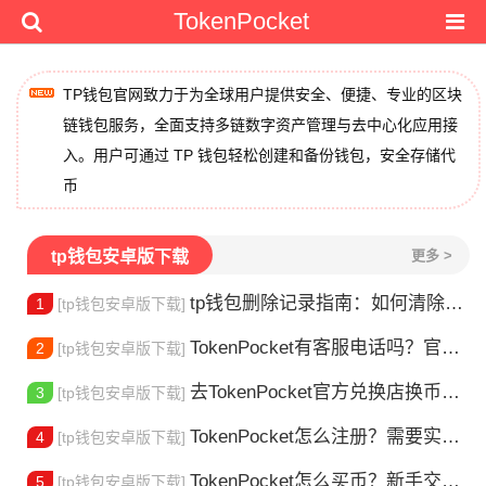
TokenPocket
TP钱包官网致力于为全球用户提供安全、便捷、专业的区块
链钱包服务，全面支持多链数字资产管理与去中心化应用接
入。用户可通过 TP 钱包轻松创建和备份钱包，安全存储代
币
tp钱包安卓版下载
更多 >
tp钱包删除记录指南：如何清除交易历史
1
[tp钱包安卓版下载]
TokenPocket有客服电话吗？官方联系方式详解
2
[tp钱包安卓版下载]
去TokenPocket官方兑换店换币，这几个坑别再踩了
3
[tp钱包安卓版下载]
TokenPocket怎么注册？需要实名认证吗？
4
[tp钱包安卓版下载]
TokenPocket怎么买币？新手交易全流程详解
5
[tp钱包安卓版下载]