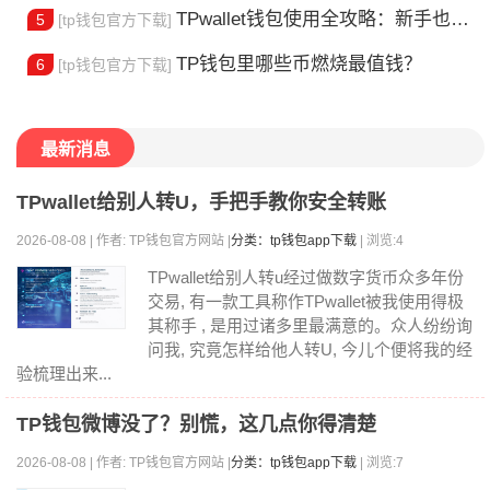
TPwallet钱包使用全攻略：新手也能快速上手掌握
5
[tp钱包官方下载]
TP钱包里哪些币燃烧最值钱？
6
[tp钱包官方下载]
最新消息
TPwallet给别人转U，手把手教你安全转账
2026-08-08 | 作者: TP钱包官方网站 |
分类：tp钱包app下载
| 浏览:4
TPwallet给别人转u经过做数字货币众多年份
交易, 有一款工具称作TPwallet被我使用得极
其称手 , 是用过诸多里最满意的。众人纷纷询
问我, 究竟怎样给他人转U, 今儿个便将我的经
验梳理出来...
TP钱包微博没了？别慌，这几点你得清楚
2026-08-08 | 作者: TP钱包官方网站 |
分类：tp钱包app下载
| 浏览:7