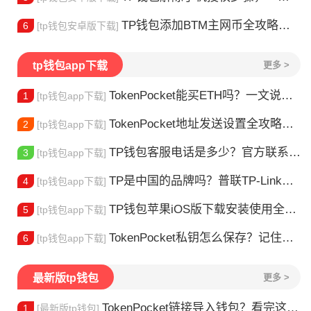
TP钱包添加BTM主网币全攻略，新手也能轻松上手
6
[tp钱包安卓版下载]
tp钱包app下载
更多 >
TokenPocket能买ETH吗？一文说清购买方式
1
[tp钱包app下载]
TokenPocket地址发送设置全攻略：快速添加常用联系人并安全转账
2
[tp钱包app下载]
TP钱包客服电话是多少？官方联系方式全解析
3
[tp钱包app下载]
TP是中国的品牌吗？普联TP-Link公司背景介绍
4
[tp钱包app下载]
TP钱包苹果iOS版下载安装使用全攻略
5
[tp钱包app下载]
TokenPocket私钥怎么保存？记住这几点就够了
6
[tp钱包app下载]
最新版tp钱包
更多 >
TokenPocket链接导入钱包？看完这篇就懂了
1
[最新版tp钱包]