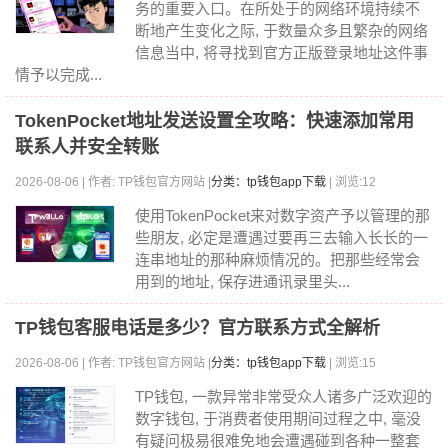
务的重要入口。在所处于的网络环境持续不
断地产生变化之际, 于数量众多且繁杂的网络
信息当中, 将寻找到官方正版登录地址这件事
情予以完成...
TokenPocket地址发送设置全攻略：快速添加常用
联系人并安全转账
2026-08-06 | 作者: TP钱包官方网站 |
分类：tp钱包app下载
| 浏览:12
使用TokenPocket来对数字资产予以管理的那
些朋友, 必定是遭遇过要再三去输入长长的一
连串地址的那种麻烦情况的。把那些经常会
用到的地址, 保存进通讯录里头...
TP钱包客服电话是多少？官方联系方式全解析
2026-08-06 | 作者: TP钱包官方网站 |
分类：tp钱包app下载
| 浏览:15
TP钱包, 一款异常非常受众人诸多广泛欢迎的
数字钱包, 于消费者使用期间过程之中, 毫没
有疑问极易很难免地会遭遇碰到各种一整套