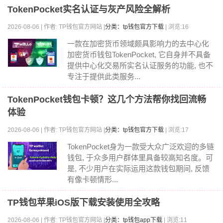
TokenPocket实名认证与灰产风险全解析
2026-08-06 | 作者: TP钱包官方网站 |
分类：tp钱包官方下载
| 浏览:16
一款在加密货币领域颇具影响力的去中心化
加密货币钱包TokenPocket, 它自身并不具备
提供中心化交易所实名认证服务的功能, 也不
专注于提供此类服务...
TokenPocket钱包卡顿？这几个方法帮你找回流畅
体验
2026-08-06 | 作者: TP钱包官方网站 |
分类：tp钱包官方下载
| 浏览:17
TokenPocket身为一款受大众广泛欢迎的多链
钱包, 于众多用户群体里具备较高知名度。可
是, 不少用户在实际运用这款钱包期间, 反馈
有像卡顿情形...
TP钱包苹果iOS版下载安装使用全攻略
2026-08-06 | 作者: TP钱包官方网站 |
分类：tp钱包app下载
| 浏览:11