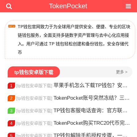
TokenPocket
TP钱包官网致力于为全球用户提供安全、便捷、专业的区块
链钱包服务，全面支持多链数字资产管理与去中心化应用接
入。用户可通过 TP 钱包轻松创建和备份钱包，安全存储代
币
tp钱包安卓版下载
更多 >
苹果手机怎么下载TP钱包？安装教程来了
1
[tp钱包安卓版下载]
TokenPocket账号突然冻结？三步教你快速解冻
2
[tp钱包安卓版下载]
TP钱包客服电话查询：官方联系方式大全，快速解决问题
3
[tp钱包安卓版下载]
TokenPocket购买TRC20代币完整教程
4
[tp钱包安卓版下载]
TP钱包解除手机授权步骤，一键取消设备绑定
5
[tp钱包安卓版下载]