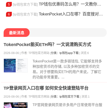
TP钱包优惠码怎么用？一文教你省钱攻略
5
[tp钱包官方下载]
TokenPocket入口在哪？百度搜对地方防钓鱼
6
[tp钱包官方下载]
最新消息
TokenPocket能买ETH吗？一文说清购买方式
2026-08-06 | 作者: TP钱包官方网站 |
分类：tp钱包app下载
| 浏览:6
TokenPocket是一款多链钱包, 它能够支持多
种加密货币的存储, 以及多种加密货币的交
易。对于想要购买ETH的用户来说，了解它
的功能非常重要。...
TP登录网页入口在哪 如何安全快速登陆平台
2026-08-06 | 作者: TP钱包官方网站 |
分类：tp钱包官方下载
| 浏览:1
TP官网登录网页是许多用户日常使用平台服