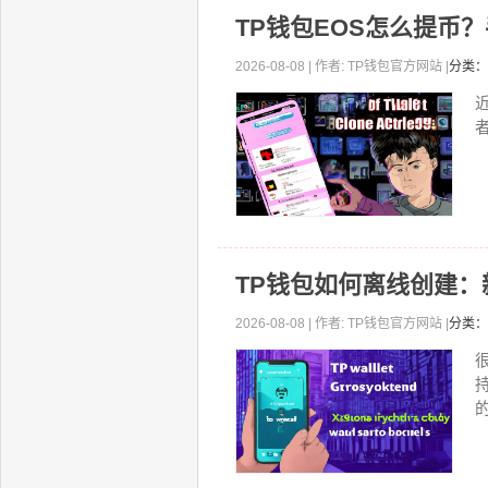
TP钱包EOS怎么提币
2026-08-08 | 作者: TP钱包官方网站 |
分类：
TP钱包如何离线创建
2026-08-08 | 作者: TP钱包官方网站 |
分类：
的