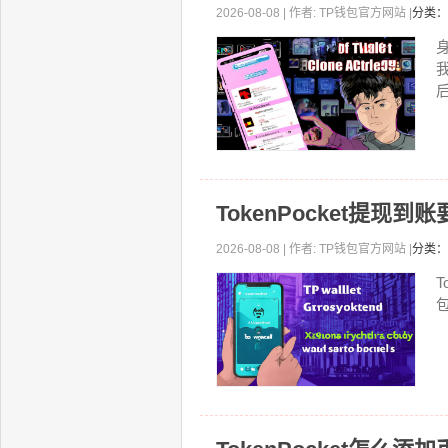
2026-08-08 | 作者: TP钱包官方网站 |
分类：
后
TokenPocket提
2026-08-08 | 作者: TP钱包官方网站 |
分类：
T