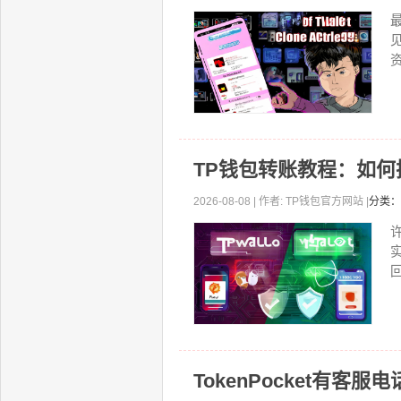
资
TP钱包转账教程：如
2026-08-08 | 作者: TP钱包官方网站 |
分类：
回
TokenPocket有客