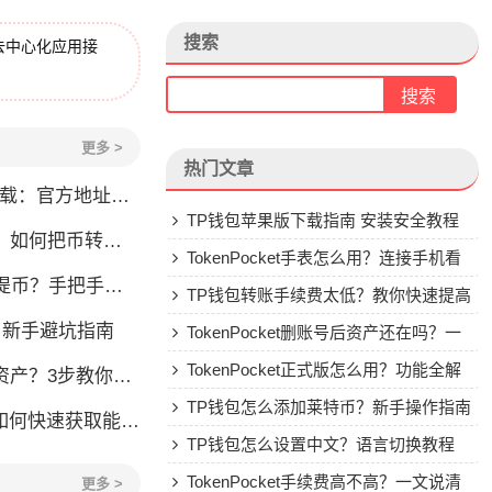
搜索
去中心化应用接
更多 >
热门文章
：官方地址与安装避坑指南
TP钱包苹果版下载指南 安装安全教程
币转到交易所或地址
TokenPocket手表怎么用？连接手机看
手把手教你安全赎回
行情教程
TP钱包转账手续费太低？教你快速提高
：新手避坑指南
Gas费
TokenPocket删账号后资产还在吗？一
文讲清楚
TokenPocket正式版怎么用？功能全解
教你轻松导入代币和NFT
析与安全使用指南
TP钱包怎么添加莱特币？新手操作指南
如何快速获取能量？
TP钱包怎么设置中文？语言切换教程
TokenPocket手续费高不高？一文说清
更多 >