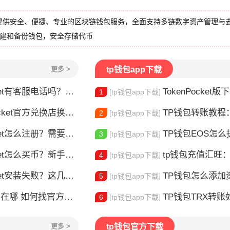
提供安全、便捷、专业的区块链钱包服务，全面支持多链数字资产管理与
创建和备份钱包，安全存储代币
更多 >
tp钱包app下载
t有客服电话吗？官方联系方式详解
TokenPocket版下载
1
[tp钱包app下载]
t官方兑换店换币，这几个坑别再踩了
TP钱包转账教程：如何把
2
[tp钱包app下载]
et怎么注册？需要实名认证吗？
TP钱包EOS怎么提币？
3
[tp钱包app下载]
t怎么买币？新手交易全流程详解
tp钱包充值汇旺
4
[tp钱包app下载]
et安装失败？这几点最常见
TP钱包怎么添加资产？3步
5
[tp钱包app下载]
哪 如何找官方下载入口
TP钱包TRX转账
6
[tp钱包app下载]
更多 >
tp钱包官方下载